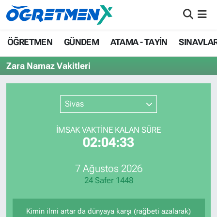
ÖĞRETMEN
İstanbul Nöbetçi Eczaneler
ÖĞRETMEN
GÜNDEM
ATAMA - TAYİN
SINAVLA
GÜNDEM
İstanbul Hava Durumu
Zara Namaz Vakitleri
ATAMA - TAYİN
İstanbul Namaz Vakitleri
Sivas
SINAVLAR
İstanbul Trafik Yoğunluk Haritası
İMSAK VAKTİNE KALAN SÜRE
HAYATIN İÇİNDEN
Süper Lig Puan Durumu ve Fikstür
02:04:33
UZMAN ÖĞRETMENLİK
Tüm Manşetler
7 Ağustos 2026
24 Safer 1448
EKONOMİ
Son Dakika Haberleri
Haber Arşivi
Kimin ilmi artar da dünyaya karşı (rağbeti azalarak)