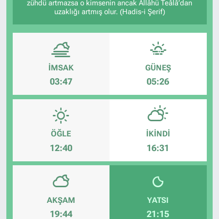
zühdü artmazsa o kimsenin ancak Allâhü Teâlâ’dan
uzaklığı artmış olur. (Hadis-i Şerif)
İMSAK
GÜNEŞ
03:47
05:26
ÖĞLE
İKINDI
12:40
16:31
AKŞAM
YATSI
19:44
21:15