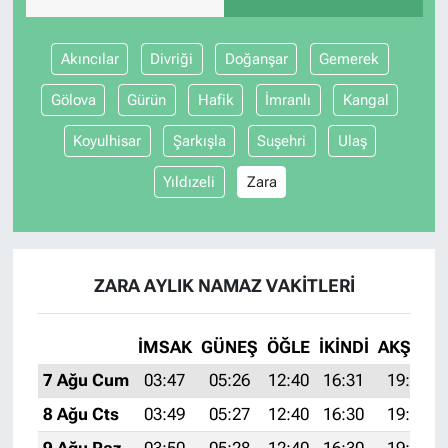
Akıncılar
Divriği
Doğanşar
Gemerek
Gölova
Gürün
Hafik
İmranlı
Kangal
Koyulhisar
Şarkışla
Suşehri
Ulaş
Yıldızeli
Zara
ZARA AYLIK NAMAZ VAKITLERI
İMSAK
GÜNEŞ
ÖĞLE
İKINDI
AKŞAM
7 Ağu Cum
03:47
05:26
12:40
16:31
19:44
8 Ağu Cts
03:49
05:27
12:40
16:30
19:43
9 Ağu Paz
03:50
05:28
12:40
16:30
19:41