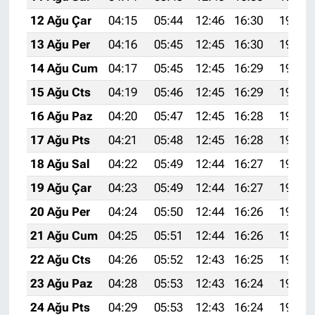
12 Ağu Çar
04:15
05:44
12:46
16:30
19:37
13 Ağu Per
04:16
05:45
12:45
16:30
19:36
14 Ağu Cum
04:17
05:45
12:45
16:29
19:35
15 Ağu Cts
04:19
05:46
12:45
16:29
19:34
16 Ağu Paz
04:20
05:47
12:45
16:28
19:33
17 Ağu Pts
04:21
05:48
12:45
16:28
19:31
18 Ağu Sal
04:22
05:49
12:44
16:27
19:30
19 Ağu Çar
04:23
05:49
12:44
16:27
19:29
20 Ağu Per
04:24
05:50
12:44
16:26
19:28
21 Ağu Cum
04:25
05:51
12:44
16:26
19:26
22 Ağu Cts
04:26
05:52
12:43
16:25
19:25
23 Ağu Paz
04:28
05:53
12:43
16:24
19:24
24 Ağu Pts
04:29
05:53
12:43
16:24
19:22