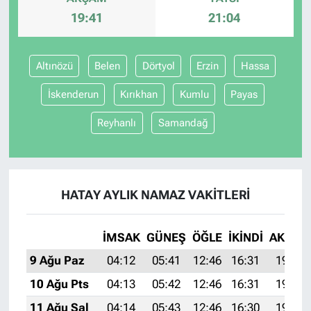
19:41
21:04
Altınözü
Belen
Dörtyol
Erzin
Hassa
İskenderun
Kırıkhan
Kumlu
Payas
Reyhanlı
Samandağ
HATAY AYLIK NAMAZ VAKITLERI
İMSAK
GÜNEŞ
ÖĞLE
İKINDI
AKŞAM
9 Ağu Paz
04:12
05:41
12:46
16:31
19:41
10 Ağu Pts
04:13
05:42
12:46
16:31
19:39
11 Ağu Sal
04:14
05:43
12:46
16:30
19:38