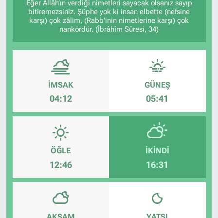
Eğer Allâh’ın verdiği nimetleri sayacak olsanız sayıp
bitiremezsiniz. Şüphe yok ki insan elbette (nefsine
karşı) çok zâlim, (Rabb’inin nimetlerine karşı) çok
nankördür. (İbrâhîm Sûresi, 34)
İMSAK
GÜNEŞ
04:12
05:41
ÖĞLE
İKINDI
12:46
16:31
AKŞAM
YATSI