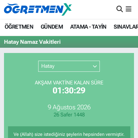
ÖĞRETMEN
İstanbul Nöbetçi Eczaneler
ÖĞRETMEN
GÜNDEM
ATAMA - TAYİN
SINAVLA
GÜNDEM
İstanbul Hava Durumu
Hatay Namaz Vakitleri
ATAMA - TAYİN
İstanbul Namaz Vakitleri
Hatay
SINAVLAR
İstanbul Trafik Yoğunluk Haritası
AKŞAM VAKTİNE KALAN SÜRE
HAYATIN İÇİNDEN
Süper Lig Puan Durumu ve Fikstür
01:30:29
UZMAN ÖĞRETMENLİK
Tüm Manşetler
9 Ağustos 2026
26 Safer 1448
EKONOMİ
Son Dakika Haberleri
Haber Arşivi
Ve (Allah) size istediğiniz şeylerin hepsinden vermiştir.