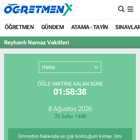
ÖĞRETMEN
İstanbul Nöbetçi Eczaneler
ÖĞRETMEN
GÜNDEM
ATAMA - TAYİN
SINAVLA
GÜNDEM
İstanbul Hava Durumu
Reyhanlı Namaz Vakitleri
ATAMA - TAYİN
İstanbul Namaz Vakitleri
Hatay
SINAVLAR
İstanbul Trafik Yoğunluk Haritası
ÖĞLE VAKTİNE KALAN SÜRE
HAYATIN İÇİNDEN
Süper Lig Puan Durumu ve Fikstür
01:58:38
UZMAN ÖĞRETMENLİK
Tüm Manşetler
8 Ağustos 2026
25 Safer 1448
EKONOMİ
Son Dakika Haberleri
Haber Arşivi
Ümmetim hakkında en çok korktuğum kimse, ilmi