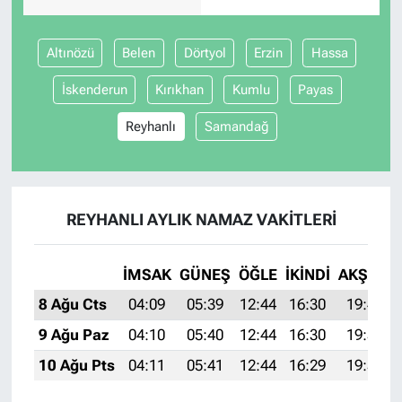
Altınözü
Belen
Dörtyol
Erzin
Hassa
İskenderun
Kırıkhan
Kumlu
Payas
Reyhanlı
Samandağ
REYHANLI AYLIK NAMAZ VAKITLERI
İMSAK
GÜNEŞ
ÖĞLE
İKINDI
AKŞAM
8 Ağu Cts
04:09
05:39
12:44
16:30
19:40
9 Ağu Paz
04:10
05:40
12:44
16:30
19:39
10 Ağu Pts
04:11
05:41
12:44
16:29
19:38