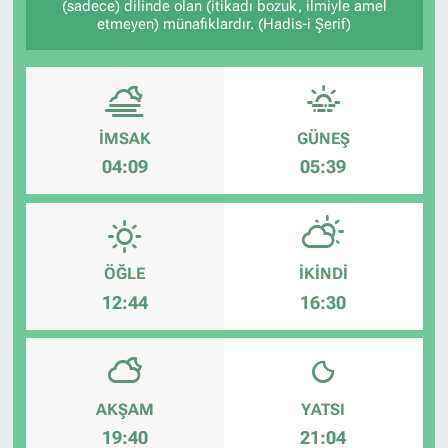
(sadece) dilinde olan (itikadı bozuk, ilmiyle amel
etmeyen) münafıklardır. (Hadis-i Şerif)
İMSAK
GÜNEŞ
04:09
05:39
ÖĞLE
İKINDI
12:44
16:30
AKŞAM
YATSI
19:40
21:04