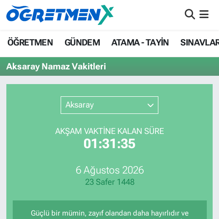
ÖĞRETMEN
İstanbul Nöbetçi Eczaneler
ÖĞRETMEN
GÜNDEM
ATAMA - TAYİN
SINAVLA
GÜNDEM
İstanbul Hava Durumu
Aksaray Namaz Vakitleri
ATAMA - TAYİN
İstanbul Namaz Vakitleri
Aksaray
SINAVLAR
İstanbul Trafik Yoğunluk Haritası
AKŞAM VAKTİNE KALAN SÜRE
HAYATIN İÇİNDEN
Süper Lig Puan Durumu ve Fikstür
01:31:35
UZMAN ÖĞRETMENLİK
Tüm Manşetler
6 Ağustos 2026
23 Safer 1448
EKONOMİ
Son Dakika Haberleri
Haber Arşivi
Güçlü bir mümin, zayıf olandan daha hayırlıdır ve