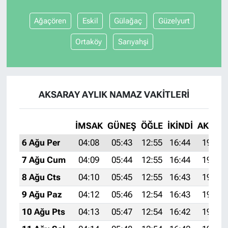
Ağaçören
Eskil
Gülağaç
Güzelyurt
Ortaköy
Sarıyahşi
AKSARAY AYLIK NAMAZ VAKITLERI
İMSAK
GÜNEŞ
ÖĞLE
İKINDI
AKŞAM
6 Ağu Per
04:08
05:43
12:55
16:44
19:57
7 Ağu Cum
04:09
05:44
12:55
16:44
19:55
8 Ağu Cts
04:10
05:45
12:55
16:43
19:54
9 Ağu Paz
04:12
05:46
12:54
16:43
19:53
10 Ağu Pts
04:13
05:47
12:54
16:42
19:52