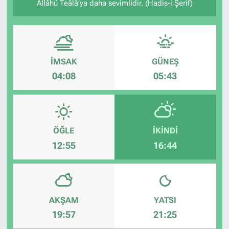
Allâhü Teâlâ’ya daha sevimlidir. (Hadis-i Şerif)
İMSAK
GÜNEŞ
04:08
05:43
ÖĞLE
İKINDI
12:55
16:44
AKŞAM
YATSI
19:57
21:25