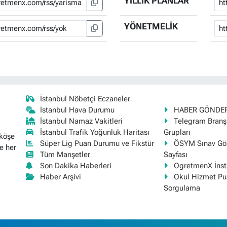
YILLIK PLANLAR
YÖNETMELİK
İstanbul Nöbetçi Eczaneler
İstanbul Hava Durumu
HABER GÖNDE
İstanbul Namaz Vakitleri
Telegram Bran
İstanbul Trafik Yoğunluk Haritası
Grupları
 köşe
Süper Lig Puan Durumu ve Fikstür
ÖSYM Sınav Gör
e her
Tüm Manşetler
Sayfası
Son Dakika Haberleri
OgretmenX İns
Haber Arşivi
Okul Hizmet Pu
Sorgulama