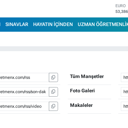
EURO
53,38
STERL
61,60
N
SINAVLAR
HAYATIN İÇİNDEN
UZMAN ÖĞRETMENLİ
G.ALT
6862,
BİST1
14.598
BITCO
79.591
DOLA
45,43
Tüm Manşetler
Foto Galeri
Makaleler