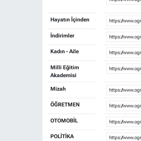
Hayatın İçinden
İndirimler
Kadın - Aile
Milli Eğitim
Akademisi
Mizah
ÖĞRETMEN
OTOMOBİL
POLİTİKA