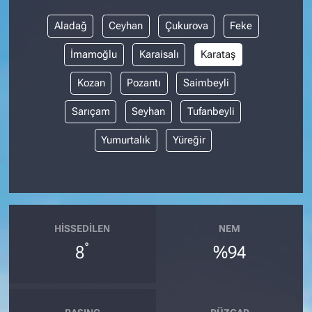
Aladağ
Ceyhan
Çukurova
Feke
İmamoğlu
Karaisalı
Karataş
Kozan
Pozantı
Saimbeyli
Sarıçam
Seyhan
Tufanbeyli
Yumurtalık
Yüreğir
HISSEDILEN
NEM
°
8
%94