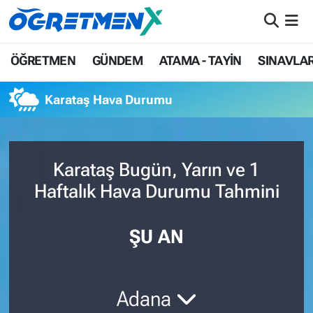
ÖĞRETMEN
İstanbul Nöbetçi Eczaneler
ÖĞRETMEN
GÜNDEM
ATAMA - TAYİN
SINAVLA
GÜNDEM
İstanbul Hava Durumu
Karataş Hava Durumu
ATAMA - TAYİN
İstanbul Namaz Vakitleri
SINAVLAR
İstanbul Trafik Yoğunluk Haritası
Karataş Bugün, Yarın ve 1
Haftalık Hava Durumu Tahmini
HAYATIN İÇİNDEN
Süper Lig Puan Durumu ve Fikstür
UZMAN ÖĞRETMENLİK
Tüm Manşetler
ŞU AN
EKONOMİ
Son Dakika Haberleri
Adana
Haber Arşivi