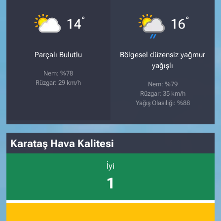
°
°
14
16
Parçalı Bulutlu
Bölgesel düzensiz yağmur
yağışlı
Nem: %78
Rüzgar: 29 km/h
Nem: %79
Rüzgar: 35 km/h
Yağış Olasılığı: %88
Karataş Hava Kalitesi
İyi
1