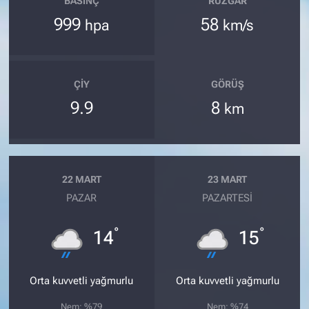
BASINÇ
RÜZGAR
999
58
hpa
km/s
ÇIY
GÖRÜŞ
9.9
8
km
22 MART
23 MART
PAZAR
PAZARTESI
°
°
14
15
Orta kuvvetli yağmurlu
Orta kuvvetli yağmurlu
Nem: %79
Nem: %74