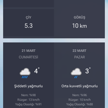
ÇIY
GÖRÜŞ
5.3
10
km
21 MART
22 MART
CUMARTESI
PAZAR
°
°
4
3
Şiddetli yağmurlu
Orta kuvvetli yağmurlu
Nem: %98
Nem: %96
Rüzgar: 13 km/h
Rüzgar: 10 km/h
Yağış Olasılığı: %91
Yağış Olasılığı: %88