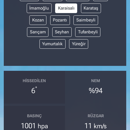
İmamoğlu
Karaisalı
Karataş
Kozan
Pozantı
Saimbeyli
Sarıçam
Seyhan
Tufanbeyli
Yumurtalık
Yüreğir
HISSEDILEN
NEM
°
6
%94
BASINÇ
RÜZGAR
1001
11
hpa
km/s