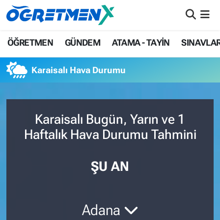
ÖĞRETMEN
İstanbul Nöbetçi Eczaneler
ÖĞRETMEN
GÜNDEM
ATAMA - TAYİN
SINAVLA
GÜNDEM
İstanbul Hava Durumu
Karaisalı Hava Durumu
ATAMA - TAYİN
İstanbul Namaz Vakitleri
SINAVLAR
İstanbul Trafik Yoğunluk Haritası
Karaisalı Bugün, Yarın ve 1
Haftalık Hava Durumu Tahmini
HAYATIN İÇİNDEN
Süper Lig Puan Durumu ve Fikstür
UZMAN ÖĞRETMENLİK
Tüm Manşetler
ŞU AN
EKONOMİ
Son Dakika Haberleri
Adana
Haber Arşivi