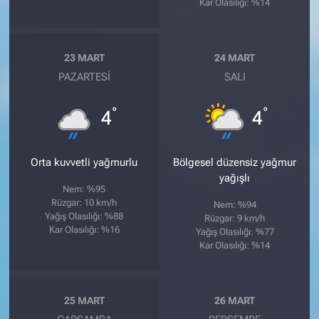
Kar Olasılığı: %14
23 MART
24 MART
PAZARTESI
SALI
°
°
4
4
Orta kuvvetli yağmurlu
Bölgesel düzensiz yağmur
yağışlı
Nem: %95
Rüzgar: 10 km/h
Nem: %94
Yağış Olasılığı: %88
Rüzgar: 9 km/h
Kar Olasılığı: %16
Yağış Olasılığı: %77
Kar Olasılığı: %14
25 MART
26 MART