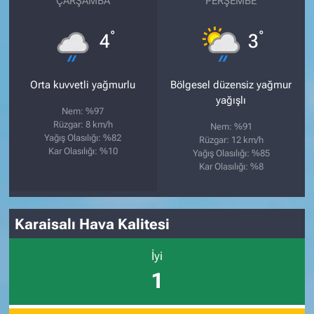
ÇARŞAMBA
PERŞEMBE
°
°
4
3
Orta kuvvetli yağmurlu
Bölgesel düzensiz yağmur
yağışlı
Nem: %97
Rüzgar: 8 km/h
Nem: %91
Yağış Olasılığı: %82
Rüzgar: 12 km/h
Kar Olasılığı: %10
Yağış Olasılığı: %85
Kar Olasılığı: %8
Karaisalı Hava Kalitesi
İyi
1