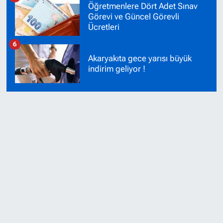
Öğretmenlere Dört Adet Sınav
Görevi ve Güncel Görevli
Ücretleri
6
Akaryakıta gece yarısı büyük
indirim geliyor !