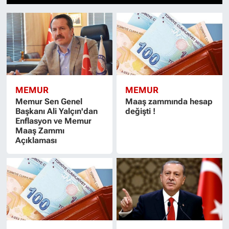
1
2
3
4
5
6
7
8
9
10
11
12
13
14
15
MEMUR
MEMUR
Memur Sen Genel
Maaş zammında hesap
Başkanı Ali Yalçın'dan
değişti !
Enflasyon ve Memur
Maaş Zammı
Açıklaması