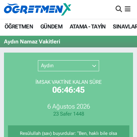
ÖĞRETMEN
İstanbul Nöbetçi Eczaneler
ÖĞRETMEN
GÜNDEM
ATAMA - TAYİN
SINAVLA
GÜNDEM
İstanbul Hava Durumu
Aydın Namaz Vakitleri
ATAMA - TAYİN
İstanbul Namaz Vakitleri
Aydın
SINAVLAR
İstanbul Trafik Yoğunluk Haritası
İMSAK VAKTİNE KALAN SÜRE
HAYATIN İÇİNDEN
Süper Lig Puan Durumu ve Fikstür
06:46:45
UZMAN ÖĞRETMENLİK
Tüm Manşetler
6 Ağustos 2026
23 Safer 1448
EKONOMİ
Son Dakika Haberleri
Haber Arşivi
Resûlullah (sav) buyurdular: “Ben, haklı bile olsa