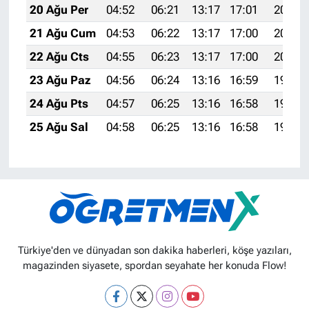
20 Ağu Per
04:52
06:21
13:17
17:01
20:03
21 Ağu Cum
04:53
06:22
13:17
17:00
20:02
22 Ağu Cts
04:55
06:23
13:17
17:00
20:01
23 Ağu Paz
04:56
06:24
13:16
16:59
19:59
24 Ağu Pts
04:57
06:25
13:16
16:58
19:58
25 Ağu Sal
04:58
06:25
13:16
16:58
19:56
Türkiye'den ve dünyadan son dakika haberleri, köşe yazıları,
magazinden siyasete, spordan seyahate her konuda Flow!