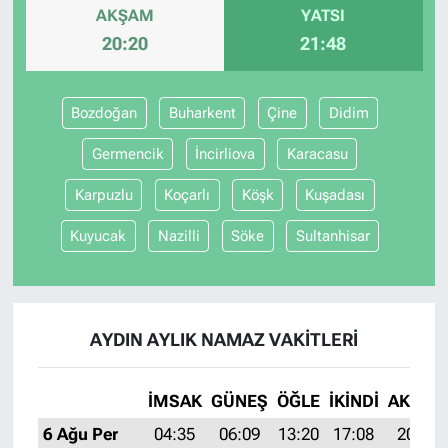
AKŞAM
YATSI
20:20
21:48
Bozdoğan
Buharkent
Çine
Didim
Germencik
İncirliova
Karacasu
Karpuzlu
Koçarlı
Köşk
Kuşadası
Kuyucak
Nazilli
Söke
Sultanhisar
AYDIN AYLIK NAMAZ VAKITLERI
İMSAK
GÜNEŞ
ÖĞLE
İKINDI
AKŞAM
6 Ağu Per
04:35
06:09
13:20
17:08
20:20