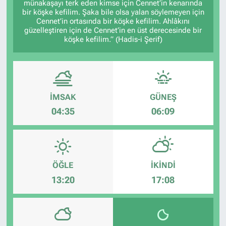
münakaşayı terk eden kimse için Cennet’in kenarında
bir köşke kefilim. Şaka bile olsa yalan söylemeyen için
Cennet’in ortasında bir köşke kefilim. Ahlâkını
güzelleştiren için de Cennet’in en üst derecesinde bir
köşke kefilim.” (Hadis-i Şerif)
İMSAK
GÜNEŞ
04:35
06:09
ÖĞLE
İKINDI
13:20
17:08