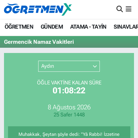
ÖĞRETMEN
İstanbul Nöbetçi Eczaneler
ÖĞRETMEN
GÜNDEM
ATAMA - TAYİN
SINAVLA
GÜNDEM
İstanbul Hava Durumu
Germencik Namaz Vakitleri
ATAMA - TAYİN
İstanbul Namaz Vakitleri
Aydın
SINAVLAR
İstanbul Trafik Yoğunluk Haritası
ÖĞLE VAKTİNE KALAN SÜRE
HAYATIN İÇİNDEN
Süper Lig Puan Durumu ve Fikstür
01:08:22
UZMAN ÖĞRETMENLİK
Tüm Manşetler
8 Ağustos 2026
25 Safer 1448
EKONOMİ
Son Dakika Haberleri
Haber Arşivi
Muhakkak, Şeytan şöyle dedi: "Yâ Rabbi! İzzetine