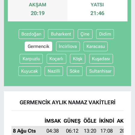
AKŞAM
YATSI
20:19
21:46
Bozdoğan
Buharkent
Çine
Didim
Germencik
İncirliova
Karacasu
Karpuzlu
Koçarlı
Köşk
Kuşadası
Kuyucak
Nazilli
Söke
Sultanhisar
GERMENCIK AYLIK NAMAZ VAKITLERI
İMSAK
GÜNEŞ
ÖĞLE
İKINDI
AKŞAM
8 Ağu Cts
04:38
06:12
13:20
17:08
20:19