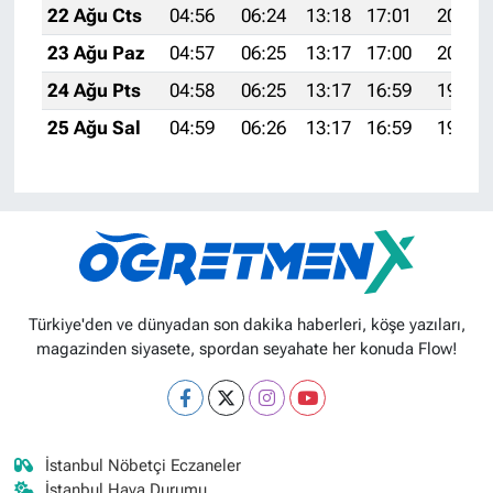
22 Ağu Cts
04:56
06:24
13:18
17:01
20:02
23 Ağu Paz
04:57
06:25
13:17
17:00
20:00
24 Ağu Pts
04:58
06:25
13:17
16:59
19:59
25 Ağu Sal
04:59
06:26
13:17
16:59
19:57
Türkiye'den ve dünyadan son dakika haberleri, köşe yazıları,
magazinden siyasete, spordan seyahate her konuda Flow!
İstanbul Nöbetçi Eczaneler
İstanbul Hava Durumu