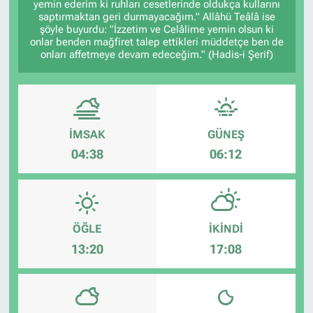
yemin ederim ki ruhları cesetlerinde oldukça kullarını
saptırmaktan geri durmayacağım." Allâhü Teâlâ ise
şöyle buyurdu: "İzzetim ve Celâlime yemin olsun ki
onlar benden mağfiret talep ettikleri müddetçe ben de
onları affetmeye devam edeceğim." (Hadis-i Şerif)
İMSAK
GÜNEŞ
04:38
06:12
ÖĞLE
İKINDI
13:20
17:08