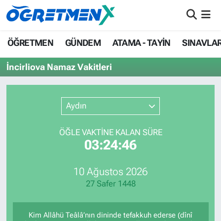
ÖĞRETMEN
İstanbul Nöbetçi Eczaneler
ÖĞRETMEN
GÜNDEM
ATAMA - TAYİN
SINAVLA
GÜNDEM
İstanbul Hava Durumu
İncirliova Namaz Vakitleri
ATAMA - TAYİN
İstanbul Namaz Vakitleri
Aydın
SINAVLAR
İstanbul Trafik Yoğunluk Haritası
ÖĞLE VAKTİNE KALAN SÜRE
HAYATIN İÇİNDEN
Süper Lig Puan Durumu ve Fikstür
03:24:46
UZMAN ÖĞRETMENLİK
Tüm Manşetler
10 Ağustos 2026
27 Safer 1448
EKONOMİ
Son Dakika Haberleri
Haber Arşivi
Kim Allâhü Teâlâ’nın dininde tefakkuh ederse (dînî