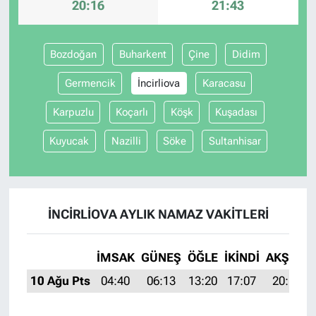
20:16
21:43
Bozdoğan
Buharkent
Çine
Didim
Germencik
İncirliova
Karacasu
Karpuzlu
Koçarlı
Köşk
Kuşadası
Kuyucak
Nazilli
Söke
Sultanhisar
İNCIRLIOVA AYLIK NAMAZ VAKITLERI
İMSAK
GÜNEŞ
ÖĞLE
İKINDI
AKŞAM
10 Ağu Pts
04:40
06:13
13:20
17:07
20:16