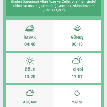
ilimleri öğrenirse) Allah Azze ve Celle, ona (her işinde)
kâfîdir ve onu, hiç ummadığı yerden rızıklandırıverir.
(Hadis-i Şerif)
İMSAK
GÜNEŞ
04:40
06:13
ÖĞLE
İKINDI
13:20
17:07
AKŞAM
YATSI