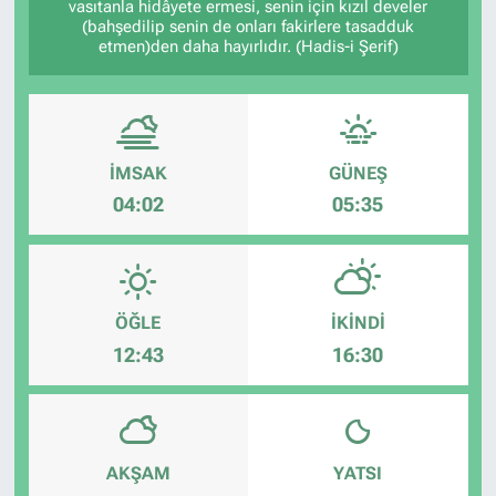
vasıtanla hidâyete ermesi, senin için kızıl develer
(bahşedilip senin de onları fakirlere tasadduk
etmen)den daha hayırlıdır. (Hadis-i Şerif)
İMSAK
GÜNEŞ
04:02
05:35
ÖĞLE
İKINDI
12:43
16:30
AKŞAM
YATSI