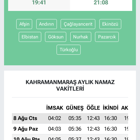
19:41
21:08
Afşin
Andırın
Çağlayancerit
Ekinözü
Elbistan
Göksun
Nurhak
Pazarcık
Türkoğlu
KAHRAMANMARAŞ AYLIK NAMAZ
VAKITLERI
İMSAK
GÜNEŞ
ÖĞLE
İKINDI
AKŞAM
8 Ağu Cts
04:02
05:35
12:43
16:30
19:41
9 Ağu Paz
04:03
05:36
12:43
16:30
19:40
10 Ağu Pts
04:05
05:37
12:43
16:30
19:39