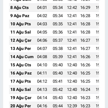
8 Ağu Cts
04:01
05:34
12:42
16:29
19:40
9 Ağu Paz
04:02
05:34
12:41
16:28
19:38
10 Ağu Pts
04:03
05:35
12:41
16:28
19:37
11 Ağu Sal
04:05
05:36
12:41
16:28
19:36
12 Ağu Çar
04:06
05:37
12:41
16:27
19:35
13 Ağu Per
04:07
05:38
12:41
16:27
19:34
14 Ağu Cum
04:08
05:39
12:41
16:26
19:33
15 Ağu Cts
04:10
05:40
12:40
16:26
19:31
16 Ağu Paz
04:11
05:40
12:40
16:25
19:30
17 Ağu Pts
04:12
05:41
12:40
16:25
19:29
18 Ağu Sal
04:13
05:42
12:40
16:24
19:28
19 Ağu Çar
04:14
05:43
12:40
16:23
19:26
20 Ağu Per
04:16
05:44
12:39
16:23
19:25