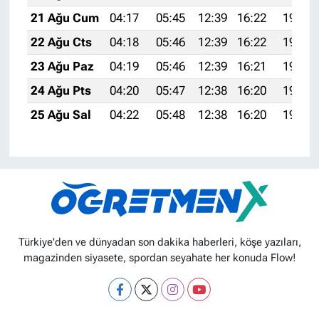
21 Ağu Cum
04:17
05:45
12:39
16:22
19:24
22 Ağu Cts
04:18
05:46
12:39
16:22
19:22
23 Ağu Paz
04:19
05:46
12:39
16:21
19:21
24 Ağu Pts
04:20
05:47
12:38
16:20
19:20
25 Ağu Sal
04:22
05:48
12:38
16:20
19:18
Türkiye'den ve dünyadan son dakika haberleri, köşe yazıları,
magazinden siyasete, spordan seyahate her konuda Flow!