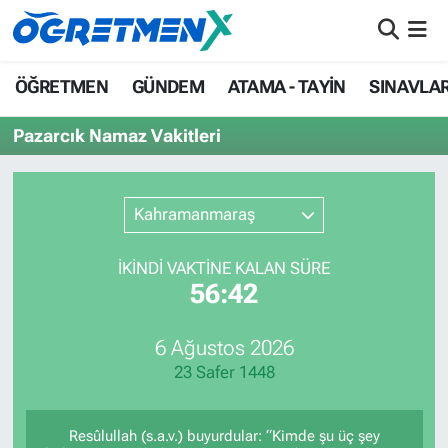
ÖĞRETMEN
İstanbul Nöbetçi Eczaneler
ÖĞRETMEN
GÜNDEM
ATAMA - TAYİN
SINAVLA
GÜNDEM
İstanbul Hava Durumu
Pazarcık Namaz Vakitleri
ATAMA - TAYİN
İstanbul Namaz Vakitleri
Kahramanmaraş
SINAVLAR
İstanbul Trafik Yoğunluk Haritası
İKINDI VAKTİNE KALAN SÜRE
HAYATIN İÇİNDEN
Süper Lig Puan Durumu ve Fikstür
56:42
UZMAN ÖĞRETMENLİK
Tüm Manşetler
6 Ağustos 2026
23 Safer 1448
EKONOMİ
Son Dakika Haberleri
Haber Arşivi
Resûlullah (s.a.v.) buyurdular: “Kimde şu üç şey