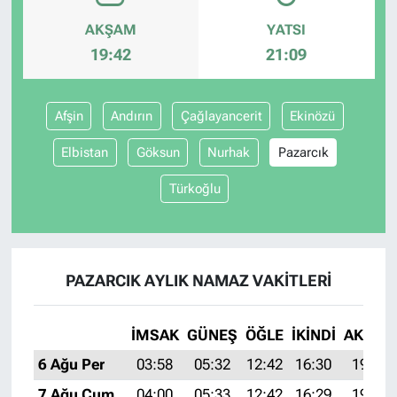
AKŞAM
YATSI
19:42
21:09
Afşin
Andırın
Çağlayancerit
Ekinözü
Elbistan
Göksun
Nurhak
Pazarcık
Türkoğlu
PAZARCIK AYLIK NAMAZ VAKITLERI
İMSAK
GÜNEŞ
ÖĞLE
İKINDI
AKŞAM
6 Ağu Per
03:58
05:32
12:42
16:30
19:42
7 Ağu Cum
04:00
05:33
12:42
16:29
19:41