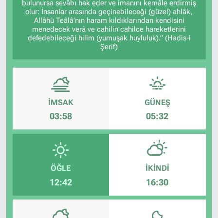
bulunursa sevâbı hak eder ve imanını kemâle erdirmiş
olur: İnsanlar arasında geçinebileceği (güzel) ahlâk,
Allâhü Teâlâ’nın haram kıldıklarından kendisini
menedecek verâ ve cahilin cahilce hareketlerini
defedebileceği hilim (yumuşak huyluluk).” (Hadis-i
Şerif)
İMSAK
GÜNEŞ
03:58
05:32
ÖĞLE
İKINDI
12:42
16:30