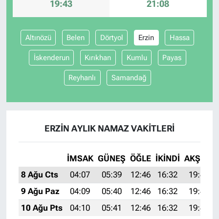
19:43
21:08
Altınözü
Belen
Dörtyol
Erzin
Hassa
İskenderun
Kırıkhan
Kumlu
Payas
Reyhanlı
Samandağ
ERZIN AYLIK NAMAZ VAKITLERI
İMSAK
GÜNEŞ
ÖĞLE
İKINDI
AKŞAM
8 Ağu Cts
04:07
05:39
12:46
16:32
19:43
9 Ağu Paz
04:09
05:40
12:46
16:32
19:42
10 Ağu Pts
04:10
05:41
12:46
16:32
19:41