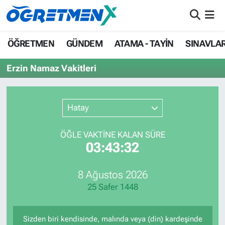
ÖĞRETMEN
İstanbul Nöbetçi Eczaneler
ÖĞRETMEN
GÜNDEM
ATAMA - TAYİN
SINAVLA
GÜNDEM
İstanbul Hava Durumu
Erzin Namaz Vakitleri
ATAMA - TAYİN
İstanbul Namaz Vakitleri
Hatay
SINAVLAR
İstanbul Trafik Yoğunluk Haritası
ÖĞLE VAKTİNE KALAN SÜRE
HAYATIN İÇİNDEN
Süper Lig Puan Durumu ve Fikstür
03:43:32
UZMAN ÖĞRETMENLİK
Tüm Manşetler
8 Ağustos 2026
25 Safer 1448
EKONOMİ
Son Dakika Haberleri
Haber Arşivi
Sizden biri kendisinde, malında veya (din) kardeşinde