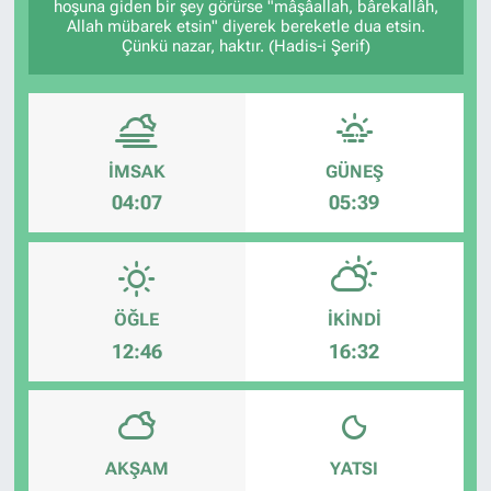
hoşuna giden bir şey görürse "mâşâallah, bârekallâh,
Allah mübarek etsin" diyerek bereketle dua etsin.
Çünkü nazar, haktır. (Hadis-i Şerif)
İMSAK
GÜNEŞ
04:07
05:39
ÖĞLE
İKINDI
12:46
16:32
AKŞAM
YATSI