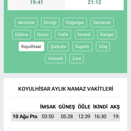
19:41
21:12
Akıncılar
Divriği
Doğanşar
Gemerek
Gölova
Gürün
Hafik
İmranlı
Kangal
Koyulhisar
Şarkışla
Suşehri
Ulaş
Yıldızeli
Zara
KOYULHISAR AYLIK NAMAZ VAKITLERI
İMSAK
GÜNEŞ
ÖĞLE
İKINDI
AKŞAM
10 Ağu Pts
03:50
05:28
12:39
16:30
19:41