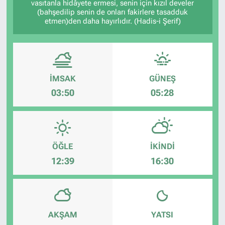
vasıtanla hidâyete ermesi, senin için kızıl develer
(bahşedilip senin de onları fakirlere tasadduk
etmen)den daha hayırlıdır. (Hadis-i Şerif)
İMSAK
GÜNEŞ
03:50
05:28
ÖĞLE
İKINDI
12:39
16:30
AKŞAM
YATSI