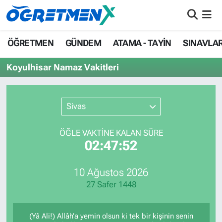
ÖĞRETMEN
İstanbul Nöbetçi Eczaneler
ÖĞRETMEN
GÜNDEM
ATAMA - TAYİN
SINAVLA
GÜNDEM
İstanbul Hava Durumu
Koyulhisar Namaz Vakitleri
ATAMA - TAYİN
İstanbul Namaz Vakitleri
Sivas
SINAVLAR
İstanbul Trafik Yoğunluk Haritası
ÖĞLE VAKTİNE KALAN SÜRE
HAYATIN İÇİNDEN
Süper Lig Puan Durumu ve Fikstür
02:47:52
UZMAN ÖĞRETMENLİK
Tüm Manşetler
10 Ağustos 2026
27 Safer 1448
EKONOMİ
Son Dakika Haberleri
Haber Arşivi
(Yâ Ali!) Allâh’a yemin olsun ki tek bir kişinin senin