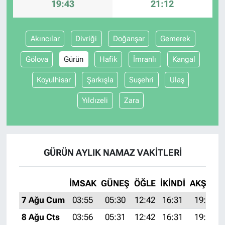
19:43
21:12
Akıncılar
Divriği
Doğanşar
Gemerek
Gölova
Gürün
Hafik
İmranlı
Kangal
Koyulhisar
Şarkışla
Suşehri
Ulaş
Yıldızeli
Zara
GÜRÜN AYLIK NAMAZ VAKITLERI
İMSAK
GÜNEŞ
ÖĞLE
İKINDI
AKŞAM
7 Ağu Cum
03:55
05:30
12:42
16:31
19:43
8 Ağu Cts
03:56
05:31
12:42
16:31
19:42