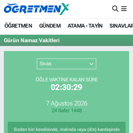
ÖĞRETMEN
İstanbul Nöbetçi Eczaneler
ÖĞRETMEN
GÜNDEM
ATAMA - TAYİN
SINAVLA
GÜNDEM
İstanbul Hava Durumu
Gürün Namaz Vakitleri
ATAMA - TAYİN
İstanbul Namaz Vakitleri
Sivas
SINAVLAR
İstanbul Trafik Yoğunluk Haritası
ÖĞLE VAKTİNE KALAN SÜRE
HAYATIN İÇİNDEN
Süper Lig Puan Durumu ve Fikstür
02:30:29
UZMAN ÖĞRETMENLİK
Tüm Manşetler
7 Ağustos 2026
24 Safer 1448
EKONOMİ
Son Dakika Haberleri
Haber Arşivi
Sizden biri kendisinde, malında veya (din) kardeşinde