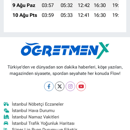
9 Ağu Paz
03:57
05:32
12:42
16:30
19:41
10 Ağu Pts
03:59
05:33
12:41
16:30
19:40
Türkiye'den ve dünyadan son dakika haberleri, köşe yazıları,
magazinden siyasete, spordan seyahate her konuda Flow!
İstanbul Nöbetçi Eczaneler
İstanbul Hava Durumu
İstanbul Namaz Vakitleri
İstanbul Trafik Yoğunluk Haritası
Süper Lig Puan Durumu ve Fikstür