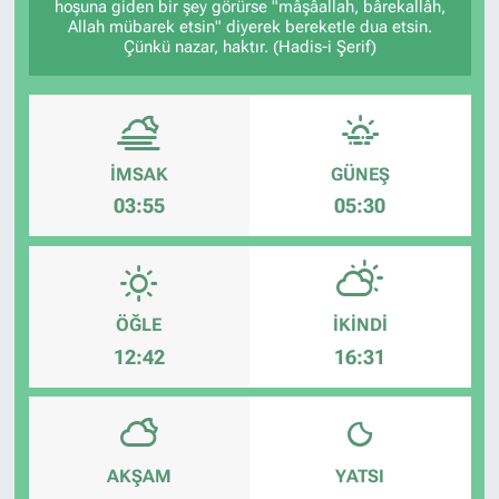
hoşuna giden bir şey görürse "mâşâallah, bârekallâh,
Allah mübarek etsin" diyerek bereketle dua etsin.
Çünkü nazar, haktır. (Hadis-i Şerif)
İMSAK
GÜNEŞ
03:55
05:30
ÖĞLE
İKINDI
12:42
16:31
AKŞAM
YATSI