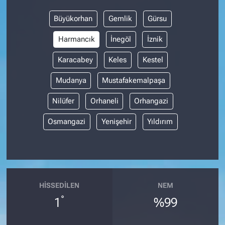
Büyükorhan
Gemlik
Gürsu
Harmancık
İnegöl
İznik
Karacabey
Keles
Kestel
Mudanya
Mustafakemalpaşa
Nilüfer
Orhaneli
Orhangazi
Osmangazi
Yenişehir
Yıldırım
HISSEDILEN
NEM
°
1
%99