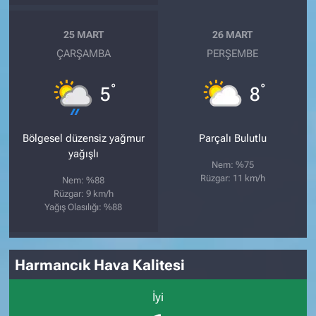
25 MART
26 MART
ÇARŞAMBA
PERŞEMBE
°
°
5
8
Bölgesel düzensiz yağmur
Parçalı Bulutlu
yağışlı
Nem: %75
Rüzgar: 11 km/h
Nem: %88
Rüzgar: 9 km/h
Yağış Olasılığı: %88
Harmancık Hava Kalitesi
İyi