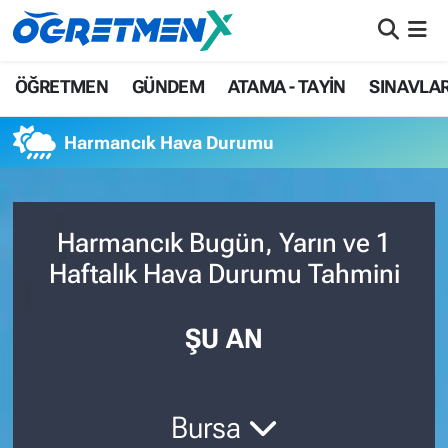
ÖĞRETMEN
İstanbul Nöbetçi Eczaneler
ÖĞRETMEN
GÜNDEM
ATAMA - TAYİN
SINAVLA
GÜNDEM
İstanbul Hava Durumu
Harmancık Hava Durumu
ATAMA - TAYİN
İstanbul Namaz Vakitleri
SINAVLAR
İstanbul Trafik Yoğunluk Haritası
Harmancık Bugün, Yarın ve 1
Haftalık Hava Durumu Tahmini
HAYATIN İÇİNDEN
Süper Lig Puan Durumu ve Fikstür
UZMAN ÖĞRETMENLİK
Tüm Manşetler
ŞU AN
EKONOMİ
Son Dakika Haberleri
Bursa
Haber Arşivi