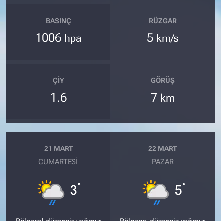
BASINÇ
RÜZGAR
1006
5
hpa
km/s
ÇIY
GÖRÜŞ
1.6
7
km
21 MART
22 MART
CUMARTESI
PAZAR
°
°
3
5