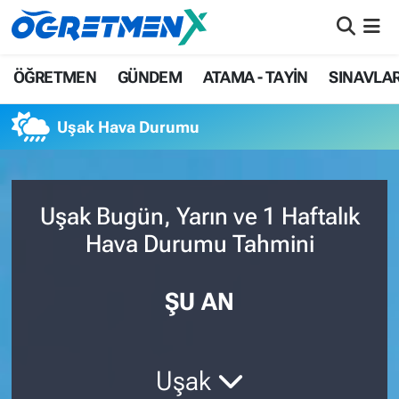
ÖĞRETMEN
İstanbul Nöbetçi Eczaneler
ÖĞRETMEN
GÜNDEM
ATAMA - TAYİN
SINAVLA
GÜNDEM
İstanbul Hava Durumu
Uşak Hava Durumu
ATAMA - TAYİN
İstanbul Namaz Vakitleri
SINAVLAR
İstanbul Trafik Yoğunluk Haritası
Uşak Bugün, Yarın ve 1 Haftalık
Hava Durumu Tahmini
HAYATIN İÇİNDEN
Süper Lig Puan Durumu ve Fikstür
UZMAN ÖĞRETMENLİK
Tüm Manşetler
ŞU AN
EKONOMİ
Son Dakika Haberleri
Uşak
Haber Arşivi