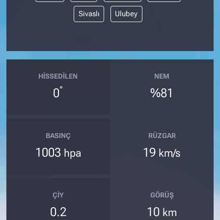
Sivaslı
Ulubey
HISSEDILEN
NEM
°
0
%81
BASINÇ
RÜZGAR
1003
19
hpa
km/s
ÇIY
GÖRÜŞ
0.2
10
km