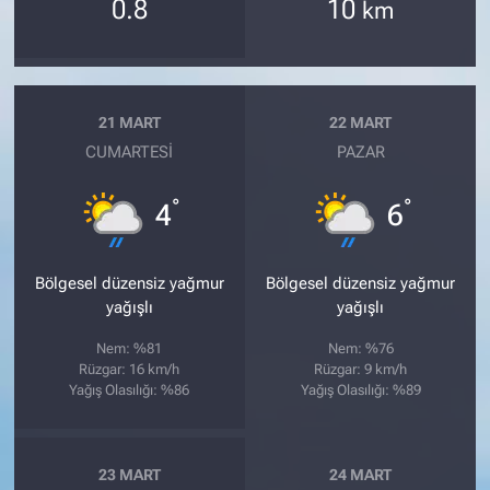
0.8
10
km
21 MART
22 MART
CUMARTESI
PAZAR
°
°
4
6
Bölgesel düzensiz yağmur
Bölgesel düzensiz yağmur
yağışlı
yağışlı
Nem: %81
Nem: %76
Rüzgar: 16 km/h
Rüzgar: 9 km/h
Yağış Olasılığı: %86
Yağış Olasılığı: %89
23 MART
24 MART