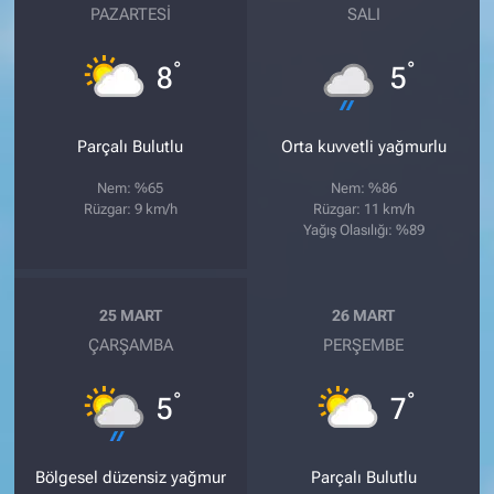
PAZARTESI
SALI
°
°
8
5
Parçalı Bulutlu
Orta kuvvetli yağmurlu
Nem: %65
Nem: %86
Rüzgar: 9 km/h
Rüzgar: 11 km/h
Yağış Olasılığı: %89
25 MART
26 MART
ÇARŞAMBA
PERŞEMBE
°
°
5
7
Bölgesel düzensiz yağmur
Parçalı Bulutlu