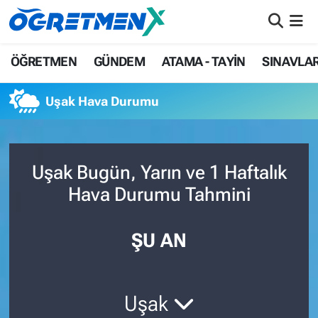
ÖĞRETMEN
İstanbul Nöbetçi Eczaneler
ÖĞRETMEN
GÜNDEM
ATAMA - TAYİN
SINAVLA
GÜNDEM
İstanbul Hava Durumu
Uşak Hava Durumu
ATAMA - TAYİN
İstanbul Namaz Vakitleri
SINAVLAR
İstanbul Trafik Yoğunluk Haritası
Uşak Bugün, Yarın ve 1 Haftalık
Hava Durumu Tahmini
HAYATIN İÇİNDEN
Süper Lig Puan Durumu ve Fikstür
UZMAN ÖĞRETMENLİK
Tüm Manşetler
ŞU AN
EKONOMİ
Son Dakika Haberleri
Uşak
Haber Arşivi