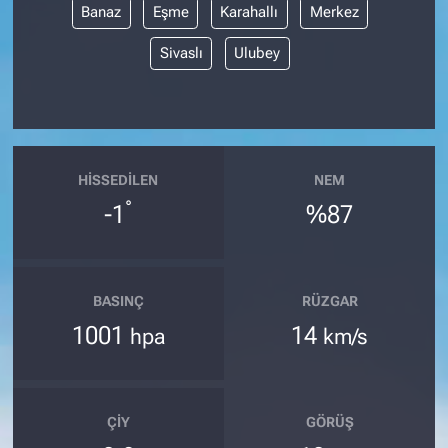
Banaz
Eşme
Karahallı
Merkez
Sivaslı
Ulubey
HISSEDILEN
NEM
°
-1
%87
BASINÇ
RÜZGAR
1001
14
hpa
km/s
ÇIY
GÖRÜŞ