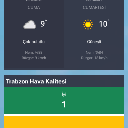
CUMA
CUMARTESI
°
°
9
10
Çok bulutlu
Güneşli
Nem: %88
Nem: %84
Rüzgar: 9 km/h
Rüzgar: 18 km/h
Trabzon Hava Kalitesi
İyi
1