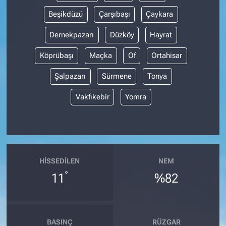
Beşikdüzü
Çarşıbaşı
Çaykara
Dernekpazarı
Düzköy
Hayrat
Köprübaşı
Maçka
Of
Ortahisar
Şalpazarı
Sürmene
Tonya
Vakfıkebir
Yomra
HISSEDILEN
NEM
°
11
%82
BASINÇ
RÜZGAR