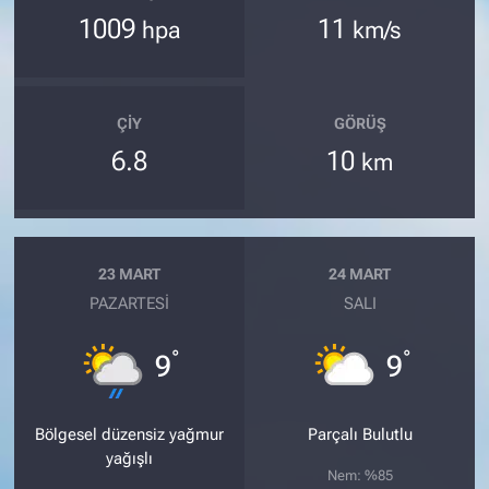
1009
11
hpa
km/s
ÇIY
GÖRÜŞ
6.8
10
km
23 MART
24 MART
PAZARTESI
SALI
°
°
9
9
Bölgesel düzensiz yağmur
Parçalı Bulutlu
yağışlı
Nem: %85