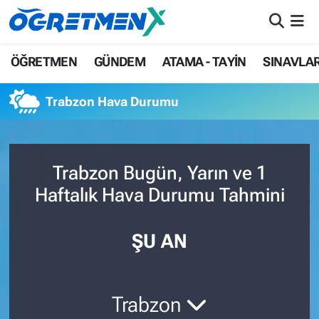
ÖĞRETMEN
İstanbul Nöbetçi Eczaneler
ÖĞRETMEN
GÜNDEM
ATAMA - TAYİN
SINAVLA
GÜNDEM
İstanbul Hava Durumu
Trabzon Hava Durumu
ATAMA - TAYİN
İstanbul Namaz Vakitleri
SINAVLAR
İstanbul Trafik Yoğunluk Haritası
Trabzon Bugün, Yarın ve 1
Haftalık Hava Durumu Tahmini
HAYATIN İÇİNDEN
Süper Lig Puan Durumu ve Fikstür
UZMAN ÖĞRETMENLİK
Tüm Manşetler
ŞU AN
EKONOMİ
Son Dakika Haberleri
Trabzon
Haber Arşivi