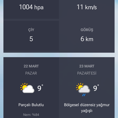
1004
11
hpa
km/s
ÇIY
GÖRÜŞ
5
6
km
22 MART
23 MART
PAZAR
PAZARTESI
°
°
9
9
Parçalı Bulutlu
Bölgesel düzensiz yağmur
yağışlı
Nem: %84