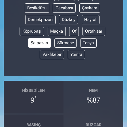
Beşikdüzü
Çarşıbaşı
Çaykara
Dernekpazarı
Düzköy
Hayrat
Köprübaşı
Maçka
Of
Ortahisar
Şalpazarı
Sürmene
Tonya
Vakfıkebir
Yomra
HISSEDILEN
NEM
°
9
%87
BASINÇ
RÜZGAR