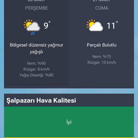
PERŞEMBE
CUMA
°
°
9
11
Bölgesel düzensiz yağmur
Parçalı Bulutlu
yağışlı
Nem: %75
Rüzgar: 10 km/h
Nem: %90
Rüzgar: 8 km/h
Yağış Olasılığı: %80
Şalpazarı Hava Kalitesi
İyi