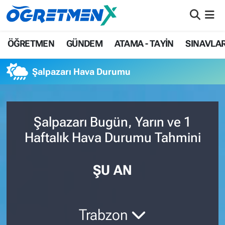
ÖĞRETMEN
İstanbul Nöbetçi Eczaneler
ÖĞRETMEN
GÜNDEM
ATAMA - TAYİN
SINAVLA
GÜNDEM
İstanbul Hava Durumu
Şalpazarı Hava Durumu
ATAMA - TAYİN
İstanbul Namaz Vakitleri
SINAVLAR
İstanbul Trafik Yoğunluk Haritası
Şalpazarı Bugün, Yarın ve 1
Haftalık Hava Durumu Tahmini
HAYATIN İÇİNDEN
Süper Lig Puan Durumu ve Fikstür
UZMAN ÖĞRETMENLİK
Tüm Manşetler
ŞU AN
EKONOMİ
Son Dakika Haberleri
Trabzon
Haber Arşivi