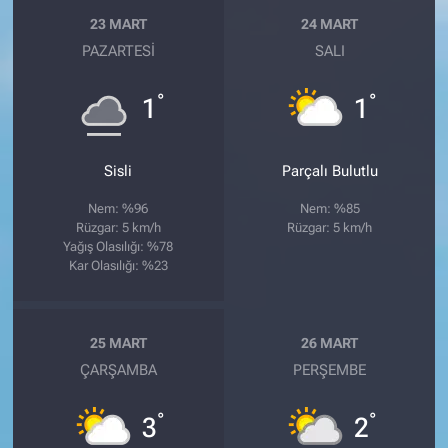
23 MART
24 MART
PAZARTESI
SALI
°
°
1
1
Sisli
Parçalı Bulutlu
Nem: %96
Nem: %85
Rüzgar: 5 km/h
Rüzgar: 5 km/h
Yağış Olasılığı: %78
Kar Olasılığı: %23
25 MART
26 MART
ÇARŞAMBA
PERŞEMBE
°
°
3
2