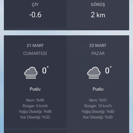
ÇIY
GÖRÜŞ
-0.6
2
km
21 MART
22 MART
CUMARTESI
PAZAR
°
°
0
0
Puslu
Puslu
Nem: %98
Nem: %97
Rüzgar: 6 km/h
Rüzgar: 10 km/h
Yağış Olasılığı: %88
Yağış Olasılığı: %80
Kar Olasılığı: %32
Kar Olasılığı: %30