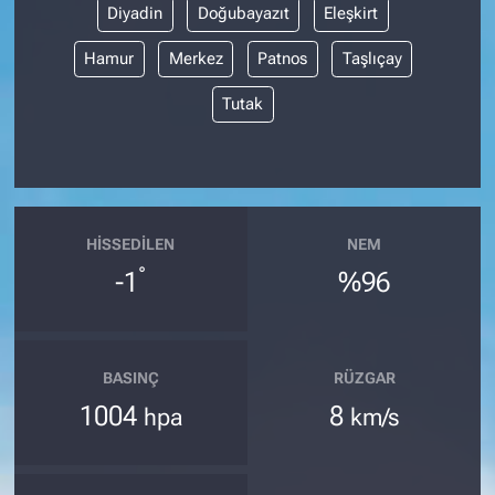
Diyadin
Doğubayazıt
Eleşkirt
Hamur
Merkez
Patnos
Taşlıçay
Tutak
HISSEDILEN
NEM
°
-1
%96
BASINÇ
RÜZGAR
1004
8
hpa
km/s