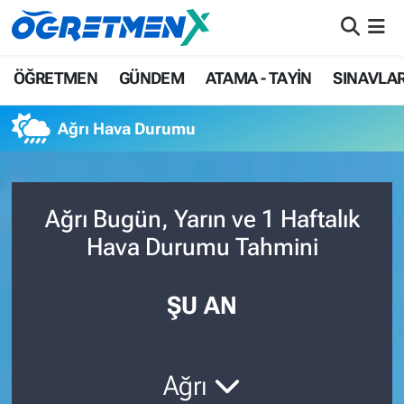
ÖĞRETMEN
İstanbul Nöbetçi Eczaneler
ÖĞRETMEN
GÜNDEM
ATAMA - TAYİN
SINAVLA
GÜNDEM
İstanbul Hava Durumu
Ağrı Hava Durumu
ATAMA - TAYİN
İstanbul Namaz Vakitleri
SINAVLAR
İstanbul Trafik Yoğunluk Haritası
Ağrı Bugün, Yarın ve 1 Haftalık
Hava Durumu Tahmini
HAYATIN İÇİNDEN
Süper Lig Puan Durumu ve Fikstür
UZMAN ÖĞRETMENLİK
Tüm Manşetler
ŞU AN
EKONOMİ
Son Dakika Haberleri
Ağrı
Haber Arşivi