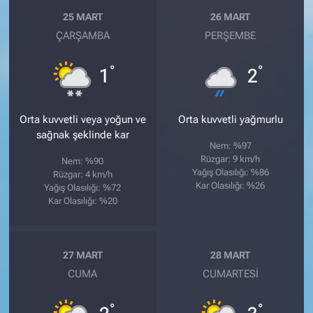
25 MART
26 MART
ÇARŞAMBA
PERŞEMBE
°
°
1
2
Orta kuvvetli veya yoğun ve
Orta kuvvetli yağmurlu
sağnak şeklinde kar
Nem: %97
Rüzgar: 9 km/h
Nem: %90
Yağış Olasılığı: %86
Rüzgar: 4 km/h
Kar Olasılığı: %26
Yağış Olasılığı: %72
Kar Olasılığı: %20
27 MART
28 MART
CUMA
CUMARTESI
°
°