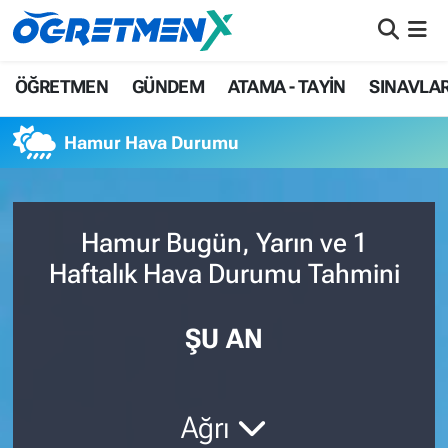
ÖĞRETMEN
İstanbul Nöbetçi Eczaneler
ÖĞRETMEN
GÜNDEM
ATAMA - TAYİN
SINAVLA
GÜNDEM
İstanbul Hava Durumu
Hamur Hava Durumu
ATAMA - TAYİN
İstanbul Namaz Vakitleri
SINAVLAR
İstanbul Trafik Yoğunluk Haritası
Hamur Bugün, Yarın ve 1
Haftalık Hava Durumu Tahmini
HAYATIN İÇİNDEN
Süper Lig Puan Durumu ve Fikstür
UZMAN ÖĞRETMENLİK
Tüm Manşetler
ŞU AN
EKONOMİ
Son Dakika Haberleri
Ağrı
Haber Arşivi