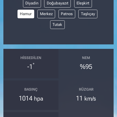
Diyadin
Doğubayazıt
Eleşkirt
Hamur
Merkez
Patnos
Taşlıçay
Tutak
HISSEDILEN
NEM
°
-1
%95
BASINÇ
RÜZGAR
1014
11
hpa
km/s