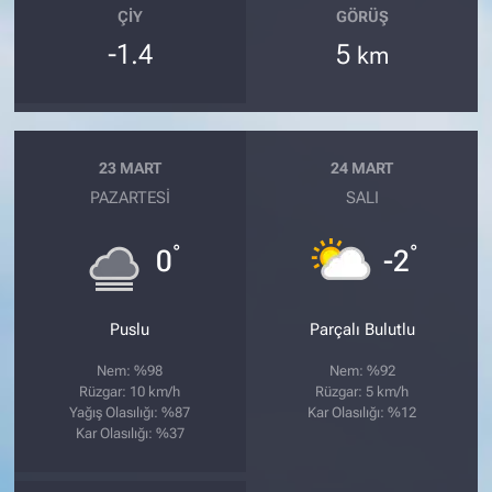
ÇIY
GÖRÜŞ
-1.4
5
km
23 MART
24 MART
PAZARTESI
SALI
°
°
0
-2
Puslu
Parçalı Bulutlu
Nem: %98
Nem: %92
Rüzgar: 10 km/h
Rüzgar: 5 km/h
Yağış Olasılığı: %87
Kar Olasılığı: %12
Kar Olasılığı: %37