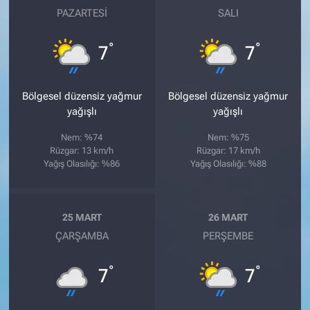
PAZARTESI
SALI
°
°
7
7
Bölgesel düzensiz yağmur
Bölgesel düzensiz yağmur
yağışlı
yağışlı
Nem: %74
Nem: %75
Rüzgar: 13 km/h
Rüzgar: 17 km/h
Yağış Olasılığı: %86
Yağış Olasılığı: %88
25 MART
26 MART
ÇARŞAMBA
PERŞEMBE
°
°
7
7