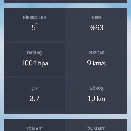
HISSEDILEN
NEM
°
5
%93
BASINÇ
RÜZGAR
1004
9
hpa
km/s
ÇIY
GÖRÜŞ
3.7
10
km
23 MART
24 MART