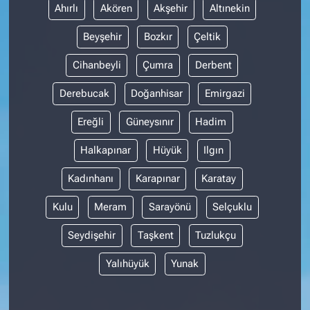
Ahırlı
Akören
Akşehir
Altınekin
Beyşehir
Bozkır
Çeltik
Cihanbeyli
Çumra
Derbent
Derebucak
Doğanhisar
Emirgazi
Ereğli
Güneysınır
Hadim
Halkapınar
Hüyük
Ilgın
Kadınhanı
Karapınar
Karatay
Kulu
Meram
Sarayönü
Selçuklu
Seydişehir
Taşkent
Tuzlukçu
Yalıhüyük
Yunak