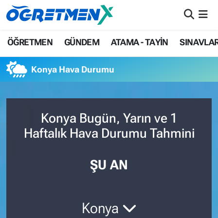
ÖĞRETMEN
İstanbul Nöbetçi Eczaneler
ÖĞRETMEN
GÜNDEM
ATAMA - TAYİN
SINAVLA
GÜNDEM
İstanbul Hava Durumu
Konya Hava Durumu
ATAMA - TAYİN
İstanbul Namaz Vakitleri
SINAVLAR
İstanbul Trafik Yoğunluk Haritası
Konya Bugün, Yarın ve 1
Haftalık Hava Durumu Tahmini
HAYATIN İÇİNDEN
Süper Lig Puan Durumu ve Fikstür
UZMAN ÖĞRETMENLİK
Tüm Manşetler
ŞU AN
EKONOMİ
Son Dakika Haberleri
Konya
Haber Arşivi