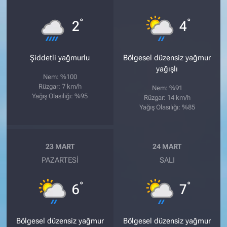
°
°
2
4
Şiddetli yağmurlu
Bölgesel düzensiz yağmur
yağışlı
Nem: %100
Rüzgar: 7 km/h
Nem: %91
Yağış Olasılığı: %95
Rüzgar: 14 km/h
Yağış Olasılığı: %85
23 MART
24 MART
PAZARTESI
SALI
°
°
6
7
Bölgesel düzensiz yağmur
Bölgesel düzensiz yağmur