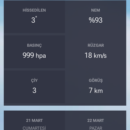
HISSEDILEN
NEM
°
3
%93
BASINÇ
RÜZGAR
999
18
hpa
km/s
ÇIY
GÖRÜŞ
3
7
km
21 MART
22 MART
CUMARTESI
PAZAR