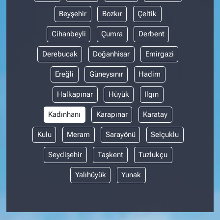
Beyşehir
Bozkır
Çeltik
Cihanbeyli
Çumra
Derbent
Derebucak
Doğanhisar
Emirgazi
Ereğli
Güneysınır
Hadim
Halkapınar
Hüyük
Ilgın
Kadınhanı
Karapınar
Karatay
Kulu
Meram
Sarayönü
Selçuklu
Seydişehir
Taşkent
Tuzlukçu
Yalıhüyük
Yunak