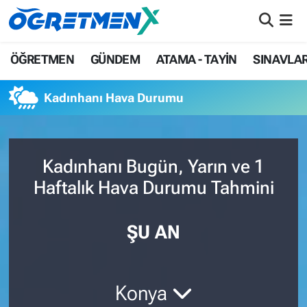
ÖĞRETMEN
İstanbul Nöbetçi Eczaneler
ÖĞRETMEN
GÜNDEM
ATAMA - TAYİN
SINAVLA
GÜNDEM
İstanbul Hava Durumu
Kadınhanı Hava Durumu
ATAMA - TAYİN
İstanbul Namaz Vakitleri
SINAVLAR
İstanbul Trafik Yoğunluk Haritası
Kadınhanı Bugün, Yarın ve 1
Haftalık Hava Durumu Tahmini
HAYATIN İÇİNDEN
Süper Lig Puan Durumu ve Fikstür
UZMAN ÖĞRETMENLİK
Tüm Manşetler
ŞU AN
EKONOMİ
Son Dakika Haberleri
Konya
Haber Arşivi