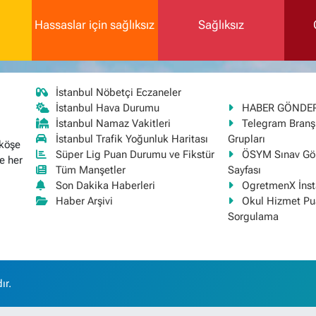
Hassaslar için sağlıksız
Sağlıksız
İstanbul Nöbetçi Eczaneler
İstanbul Hava Durumu
HABER GÖNDE
İstanbul Namaz Vakitleri
Telegram Bran
İstanbul Trafik Yoğunluk Haritası
Grupları
 köşe
Süper Lig Puan Durumu ve Fikstür
ÖSYM Sınav Gör
e her
Tüm Manşetler
Sayfası
Son Dakika Haberleri
OgretmenX İns
Haber Arşivi
Okul Hizmet Pu
Sorgulama
ır.