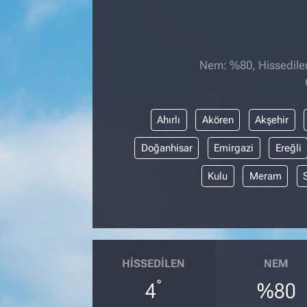
Nem: %80, Hissedilen
Ahırlı
Akören
Akşehir
Doğanhisar
Emirgazi
Ereğli
Kulu
Meram
HISSEDILEN
NEM
°
4
%80