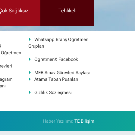
Çok Sağlıksız
Tehlikeli
Whatsapp Branş Öğretmen
R
Grupları
ş Öğretmen
OgretmenX Facebook
evleri
MEB Sınav Görevleri Sayfası
tagram
Atama Taban Puanları
anı
Gizlilik Sözleşmesi
Haber Yazılımı:
TE Bilişim