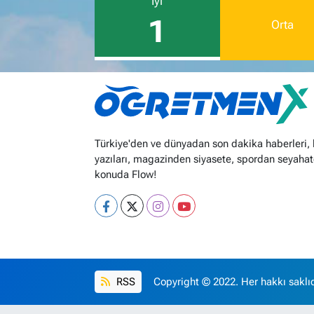
İyi
1
Orta
Türkiye'den ve dünyadan son dakika haberleri,
yazıları, magazinden siyasete, spordan seyahat
konuda Flow!
RSS
Copyright © 2022. Her hakkı saklıd