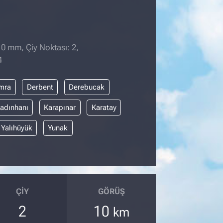
 0 mm, Çiy Noktası: 2,
4
mra
Derbent
Derebucak
adınhanı
Karapınar
Karatay
Yalıhüyük
Yunak
ÇIY
GÖRÜŞ
2
10
km