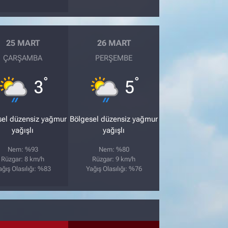
25 MART
26 MART
ÇARŞAMBA
PERŞEMBE
°
°
3
5
sel düzensiz yağmur
Bölgesel düzensiz yağmur
yağışlı
yağışlı
Nem: %93
Nem: %80
Rüzgar: 8 km/h
Rüzgar: 9 km/h
ağış Olasılığı: %83
Yağış Olasılığı: %76