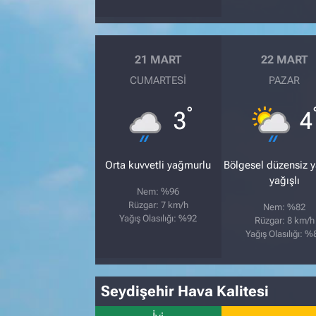
21 MART
22 MART
CUMARTESI
PAZAR
°
3
4
Orta kuvvetli yağmurlu
Bölgesel düzensiz 
yağışlı
Nem: %96
Rüzgar: 7 km/h
Nem: %82
Yağış Olasılığı: %92
Rüzgar: 8 km/h
Yağış Olasılığı: %
Seydişehir Hava Kalitesi