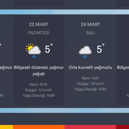
23 MART
24 MART
PAZARTESI
SALI
°
°
°
5
5
yağmur
Bölgesel düzensiz yağmur
Orta kuvvetli yağmurlu
Bölge
yağışlı
Nem: %81
Rüzgar: 18 km/h
Nem: %76
Yağış Olasılığı: %84
Rüzgar: 12 km/h
89
Yağış Olasılığı: %89
Y