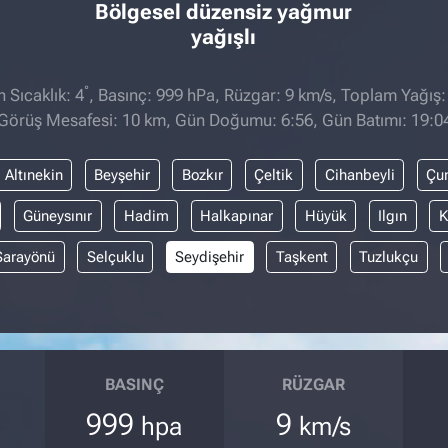
Bölgesel düzensiz yağmur
yağışlı
°
 Sıcaklık: 4
, Basınç: 999 hPa, Rüzgar: 9 km/s, Toplam Yağış:
Görüş Mesafesi: 10 km, Gün Doğumu: 6:56, Gün Batımı: 19:0
Altınekin
Beyşehir
Bozkır
Çeltik
Cihanbeyli
Çu
Güneysınır
Hadim
Halkapınar
Hüyük
Ilgın
K
Sarayönü
Selçuklu
Seydişehir
Taşkent
Tuzlukçu
BASINÇ
RÜZGAR
999
9
hpa
km/s