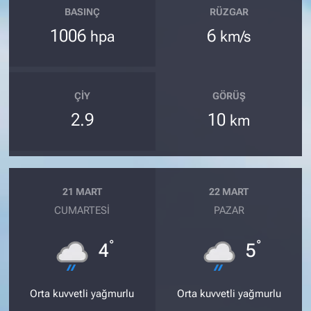
BASINÇ
RÜZGAR
1006
6
hpa
km/s
ÇIY
GÖRÜŞ
2.9
10
km
21 MART
22 MART
CUMARTESI
PAZAR
°
°
4
5
Orta kuvvetli yağmurlu
Orta kuvvetli yağmurlu