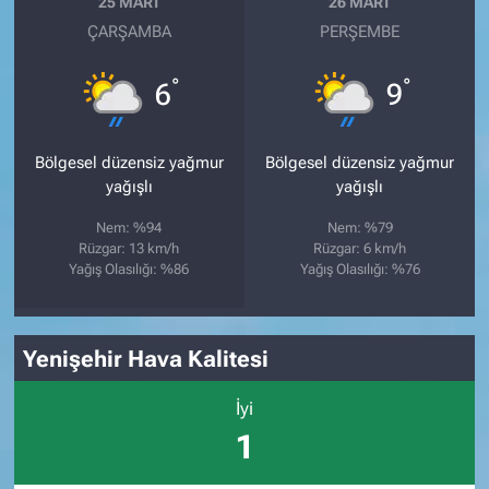
25 MART
26 MART
ÇARŞAMBA
PERŞEMBE
°
°
6
9
Bölgesel düzensiz yağmur
Bölgesel düzensiz yağmur
yağışlı
yağışlı
Nem: %94
Nem: %79
Rüzgar: 13 km/h
Rüzgar: 6 km/h
Yağış Olasılığı: %86
Yağış Olasılığı: %76
Yenişehir Hava Kalitesi
İyi
1