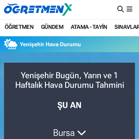
ÖĞRETMEN
İstanbul Nöbetçi Eczaneler
ÖĞRETMEN
GÜNDEM
ATAMA - TAYİN
SINAVLA
GÜNDEM
İstanbul Hava Durumu
Yenişehir Hava Durumu
ATAMA - TAYİN
İstanbul Namaz Vakitleri
SINAVLAR
İstanbul Trafik Yoğunluk Haritası
Yenişehir Bugün, Yarın ve 1
Haftalık Hava Durumu Tahmini
HAYATIN İÇİNDEN
Süper Lig Puan Durumu ve Fikstür
UZMAN ÖĞRETMENLİK
Tüm Manşetler
ŞU AN
EKONOMİ
Son Dakika Haberleri
Bursa
Haber Arşivi