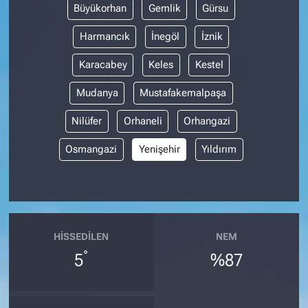
Büyükorhan
Gemlik
Gürsu
Harmancık
İnegöl
İznik
Karacabey
Keles
Kestel
Mudanya
Mustafakemalpaşa
Nilüfer
Orhaneli
Orhangazi
Osmangazi
Yenişehir
Yıldırım
HISSEDILEN
NEM
°
5
%87