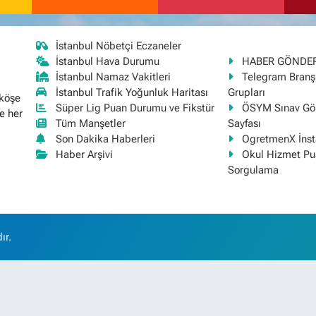
İstanbul Nöbetçi Eczaneler
İstanbul Hava Durumu
HABER GÖNDE
İstanbul Namaz Vakitleri
Telegram Bran
İstanbul Trafik Yoğunluk Haritası
Grupları
 köşe
Süper Lig Puan Durumu ve Fikstür
ÖSYM Sınav Gör
e her
Tüm Manşetler
Sayfası
Son Dakika Haberleri
OgretmenX İns
Haber Arşivi
Okul Hizmet Pu
Sorgulama
ır.