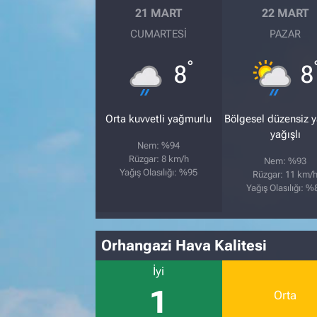
21 MART
22 MART
CUMARTESI
PAZAR
°
8
8
Orta kuvvetli yağmurlu
Bölgesel düzensiz 
yağışlı
Nem: %94
Rüzgar: 8 km/h
Nem: %93
Yağış Olasılığı: %95
Rüzgar: 11 km/
Yağış Olasılığı: %
Orhangazi Hava Kalitesi
İyi
1
Orta