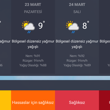
23 MART
24 MART
PAZARTESI
SALI
°
°
°
9
8
yağmur
Bölgesel düzensiz yağmur
Bölgesel düzensiz yağmur
Bölge
yağışlı
yağışlı
Nem: %91
Nem: %92
h
Rüzgar: 9 km/h
Rüzgar: 9 km/h
86
Yağış Olasılığı: %88
Yağış Olasılığı: %89
Y
Hassaslar için sağlıksız
Sağlıksız