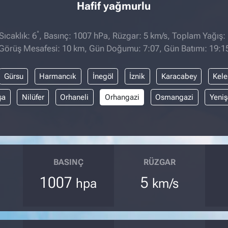
Hafif yağmurlu
°
ıcaklık: 6
, Basınç: 1007 hPa, Rüzgar: 5 km/s, Toplam Yağış:
Görüş Mesafesi: 10 km, Gün Doğumu: 7:07, Gün Batımı: 19:1
Gürsu
Harmancık
İnegöl
İznik
Karacabey
Kele
şa
Nilüfer
Orhaneli
Orhangazi
Osmangazi
Yeniş
BASINÇ
RÜZGAR
1007
5
hpa
km/s