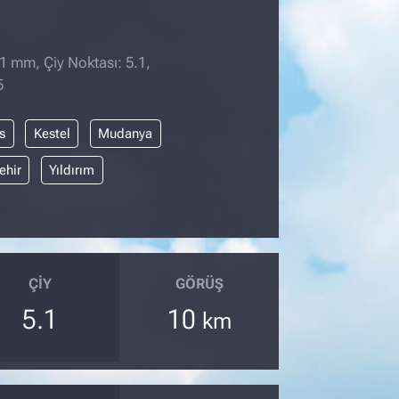
 1 mm, Çiy Noktası: 5.1,
5
s
Kestel
Mudanya
ehir
Yıldırım
ÇIY
GÖRÜŞ
5.1
10
km