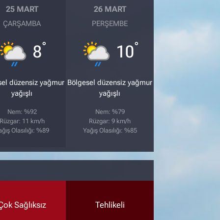
25 MART
26 MART
ÇARŞAMBA
PERŞEMBE
°
°
8
10
sel düzensiz yağmur
Bölgesel düzensiz yağmur
yağışlı
yağışlı
Nem: %92
Nem: %79
Rüzgar: 11 km/h
Rüzgar: 9 km/h
ağış Olasılığı: %89
Yağış Olasılığı: %85
Çok Sağlıksız
Tehlikeli