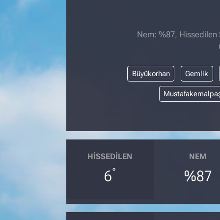
Nem: %87, Hissedilen S
Büyükorhan
Gemlik
Mustafakemalpa
HISSEDILEN
NEM
°
6
%87