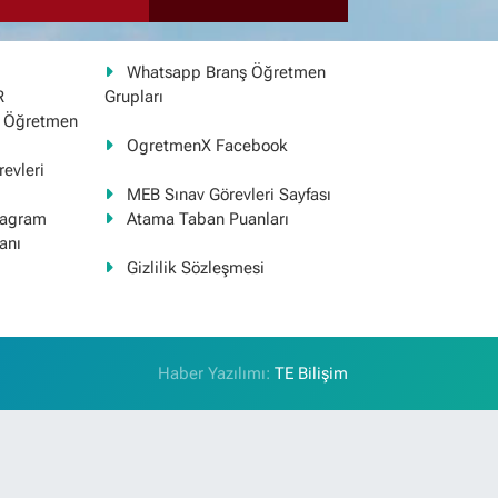
Whatsapp Branş Öğretmen
R
Grupları
ş Öğretmen
OgretmenX Facebook
evleri
MEB Sınav Görevleri Sayfası
tagram
Atama Taban Puanları
anı
Gizlilik Sözleşmesi
Haber Yazılımı:
TE Bilişim