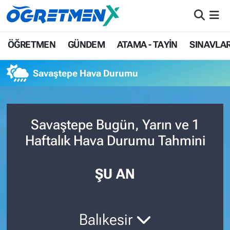
ÖĞRETMEN
İstanbul Nöbetçi Eczaneler
ÖĞRETMEN
GÜNDEM
ATAMA - TAYİN
SINAVLA
GÜNDEM
İstanbul Hava Durumu
Savaştepe Hava Durumu
ATAMA - TAYİN
İstanbul Namaz Vakitleri
SINAVLAR
İstanbul Trafik Yoğunluk Haritası
Savaştepe Bugün, Yarın ve 1
Haftalık Hava Durumu Tahmini
HAYATIN İÇİNDEN
Süper Lig Puan Durumu ve Fikstür
UZMAN ÖĞRETMENLİK
Tüm Manşetler
ŞU AN
EKONOMİ
Son Dakika Haberleri
Balıkesir
Haber Arşivi