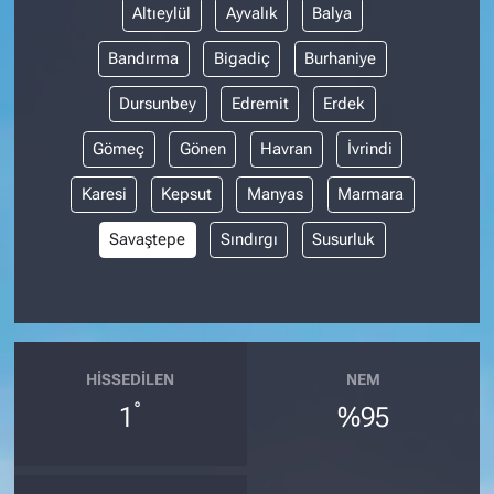
Altıeylül
Ayvalık
Balya
Bandırma
Bigadiç
Burhaniye
Dursunbey
Edremit
Erdek
Gömeç
Gönen
Havran
İvrindi
Karesi
Kepsut
Manyas
Marmara
Savaştepe
Sındırgı
Susurluk
HISSEDILEN
NEM
°
1
%95