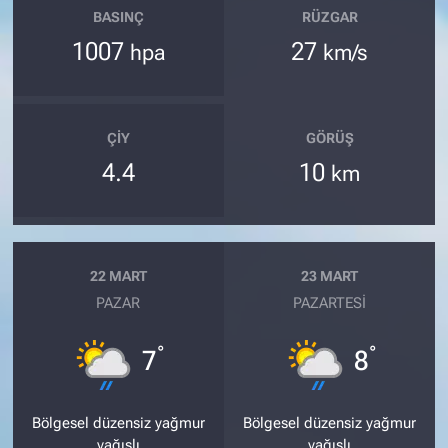
BASINÇ
RÜZGAR
1007
27
hpa
km/s
ÇIY
GÖRÜŞ
4.4
10
km
22 MART
23 MART
PAZAR
PAZARTESI
°
°
7
8
Bölgesel düzensiz yağmur
Bölgesel düzensiz yağmur
yağışlı
yağışlı