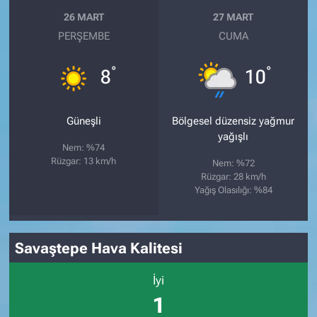
26 MART
27 MART
PERŞEMBE
CUMA
°
°
8
10
Güneşli
Bölgesel düzensiz yağmur
yağışlı
Nem: %74
Rüzgar: 13 km/h
Nem: %72
Rüzgar: 28 km/h
Yağış Olasılığı: %84
Savaştepe Hava Kalitesi
İyi
1