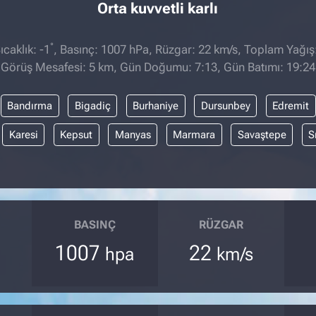
Orta kuvvetli karlı
°
caklık: -1
, Basınç: 1007 hPa, Rüzgar: 22 km/s, Toplam Yağış
Görüş Mesafesi: 5 km, Gün Doğumu: 7:13, Gün Batımı: 19:24
Bandırma
Bigadiç
Burhaniye
Dursunbey
Edremit
Karesi
Kepsut
Manyas
Marmara
Savaştepe
S
BASINÇ
RÜZGAR
1007
22
hpa
km/s