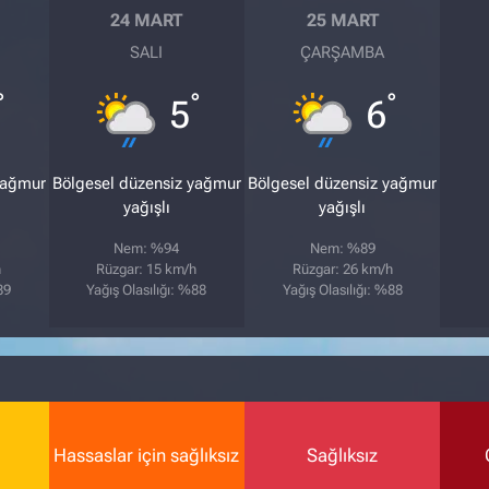
24 MART
25 MART
SALI
ÇARŞAMBA
°
°
°
5
6
yağmur
Bölgesel düzensiz yağmur
Bölgesel düzensiz yağmur
yağışlı
yağışlı
Nem: %94
Nem: %89
h
Rüzgar: 15 km/h
Rüzgar: 26 km/h
89
Yağış Olasılığı: %88
Yağış Olasılığı: %88
Hassaslar için sağlıksız
Sağlıksız