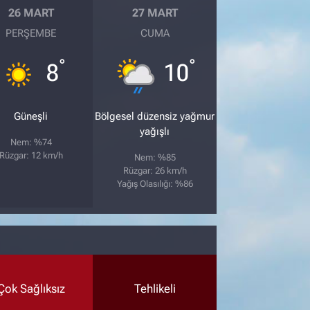
26 MART
27 MART
PERŞEMBE
CUMA
°
°
8
10
Güneşli
Bölgesel düzensiz yağmur
yağışlı
Nem: %74
Rüzgar: 12 km/h
Nem: %85
Rüzgar: 26 km/h
Yağış Olasılığı: %86
Çok Sağlıksız
Tehlikeli