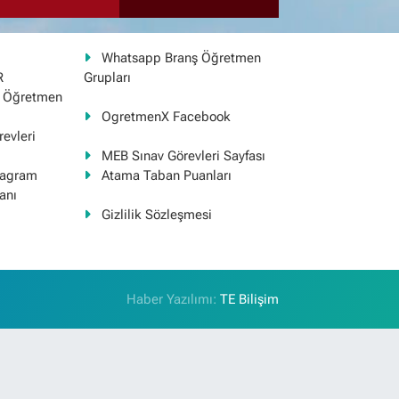
Whatsapp Branş Öğretmen
R
Grupları
ş Öğretmen
OgretmenX Facebook
evleri
MEB Sınav Görevleri Sayfası
tagram
Atama Taban Puanları
anı
Gizlilik Sözleşmesi
Haber Yazılımı:
TE Bilişim