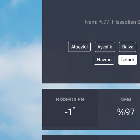
Nem: %97, Hissedilen Sı
Altıeylül
Ayvalık
Balya
Havran
İvrindi
HISSEDILEN
NEM
°
-1
%97