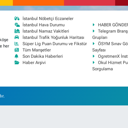
İstanbul Nöbetçi Eczaneler
İstanbul Hava Durumu
HABER GÖNDE
İstanbul Namaz Vakitleri
Telegram Bran
İstanbul Trafik Yoğunluk Haritası
Grupları
 köşe
Süper Lig Puan Durumu ve Fikstür
ÖSYM Sınav Gör
e her
Tüm Manşetler
Sayfası
Son Dakika Haberleri
OgretmenX İns
Haber Arşivi
Okul Hizmet Pu
Sorgulama
ır.