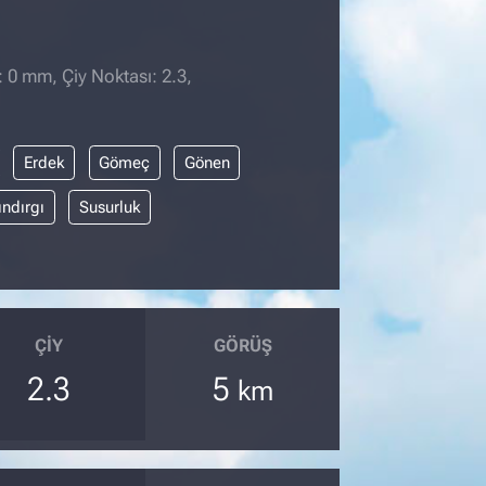
: 0 mm, Çiy Noktası: 2.3,
Erdek
Gömeç
Gönen
ındırgı
Susurluk
ÇIY
GÖRÜŞ
2.3
5
km