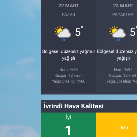
22 MART
23 MART
PAZAR
PAZARTESI
°
5
5
Bölgesel düzensiz yağmur
Bölgesel düzensiz 
yağışlı
yağışlı
Nem: %95
Nem: %94
Rüzgar: 12 km/h
Rüzgar: 12 km/
Yağış Olasılığı: %86
Yağış Olasılığı: %
İvrindi Hava Kalitesi
İyi
1
Orta