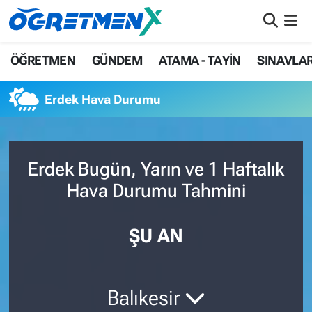
ÖĞRETMEN
İstanbul Nöbetçi Eczaneler
ÖĞRETMEN
GÜNDEM
ATAMA - TAYİN
SINAVLA
GÜNDEM
İstanbul Hava Durumu
Erdek Hava Durumu
ATAMA - TAYİN
İstanbul Namaz Vakitleri
SINAVLAR
İstanbul Trafik Yoğunluk Haritası
Erdek Bugün, Yarın ve 1 Haftalık
Hava Durumu Tahmini
HAYATIN İÇİNDEN
Süper Lig Puan Durumu ve Fikstür
UZMAN ÖĞRETMENLİK
Tüm Manşetler
ŞU AN
EKONOMİ
Son Dakika Haberleri
Balıkesir
Haber Arşivi