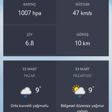
BASINÇ
RÜZGAR
1007
47
hpa
km/s
ÇIY
GÖRÜŞ
6.8
10
km
22 MART
23 MART
PAZAR
PAZARTESI
°
°
9
9
Orta kuvvetli yağmurlu
Bölgesel düzensiz yağmur
yağışlı