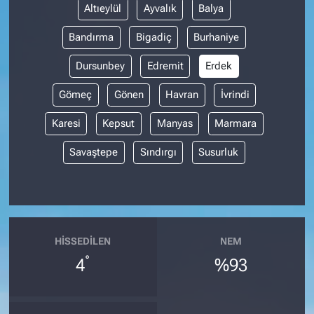
Altıeylül
Ayvalık
Balya
Bandırma
Bigadiç
Burhaniye
Dursunbey
Edremit
Erdek
Gömeç
Gönen
Havran
İvrindi
Karesi
Kepsut
Manyas
Marmara
Savaştepe
Sındırgı
Susurluk
HISSEDILEN
NEM
°
4
%93