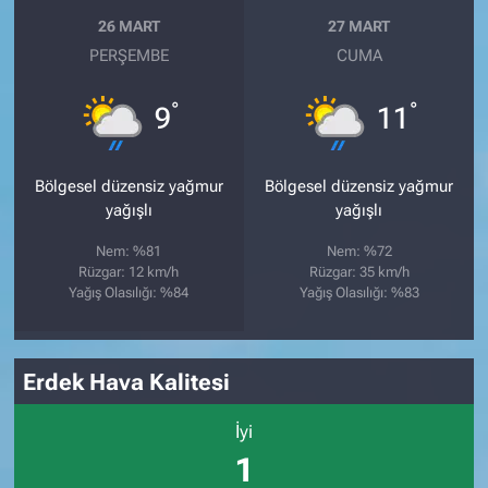
26 MART
27 MART
PERŞEMBE
CUMA
°
°
9
11
Bölgesel düzensiz yağmur
Bölgesel düzensiz yağmur
yağışlı
yağışlı
Nem: %81
Nem: %72
Rüzgar: 12 km/h
Rüzgar: 35 km/h
Yağış Olasılığı: %84
Yağış Olasılığı: %83
Erdek Hava Kalitesi
İyi
1