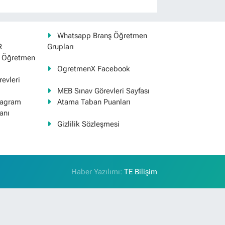
Whatsapp Branş Öğretmen
R
Grupları
ş Öğretmen
OgretmenX Facebook
evleri
MEB Sınav Görevleri Sayfası
tagram
Atama Taban Puanları
anı
Gizlilik Sözleşmesi
Haber Yazılımı:
TE Bilişim