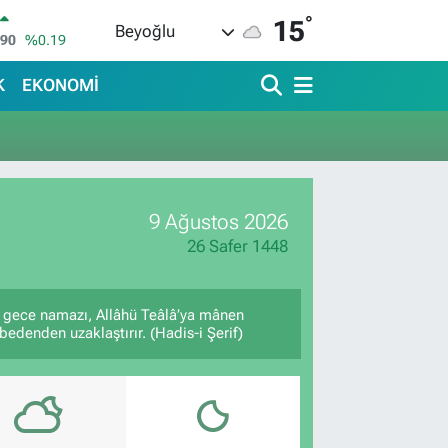
°
15
Beyoğlu
690
%0.19
İN
380
%0.18
K
EKONOMİ
IN
09000
%0.19
00
,00
%0
IN
,74
%-1.82
9 Ağustos 2026
R
620
%0.02
26 Safer 1448
k gece namazı, Allâhü Teâlâ’ya mânen
bedenden uzaklaştırır. (Hadis-i Şerif)