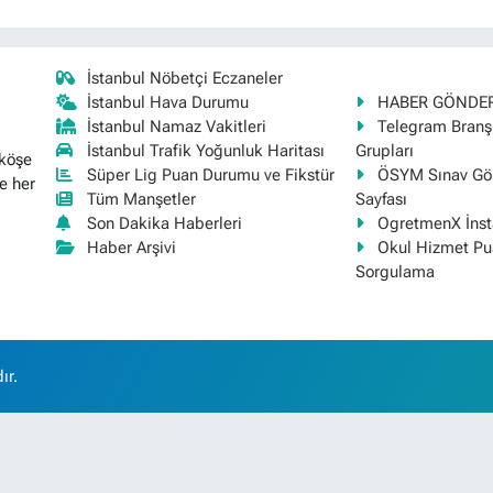
İstanbul Nöbetçi Eczaneler
İstanbul Hava Durumu
HABER GÖNDE
İstanbul Namaz Vakitleri
Telegram Bran
İstanbul Trafik Yoğunluk Haritası
Grupları
 köşe
Süper Lig Puan Durumu ve Fikstür
ÖSYM Sınav Gör
e her
Tüm Manşetler
Sayfası
Son Dakika Haberleri
OgretmenX İns
Haber Arşivi
Okul Hizmet Pu
Sorgulama
ır.