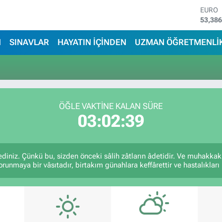
EURO
53,38
STERL
61,60
N
SINAVLAR
HAYATIN İÇİNDEN
UZMAN ÖĞRETMENLİ
G.ALT
6862,
BİST1
14.598
BITCO
79.591
ÖĞLE VAKTİNE KALAN SÜRE
DOLA
03:02:39
45,43
niz. Çünkü bu, sizden önceki sâlih zâtların âdetidir. Ve muhakka
unmaya bir vâsıtadır, birtakım günahlara keffârettir ve hastalıkları 