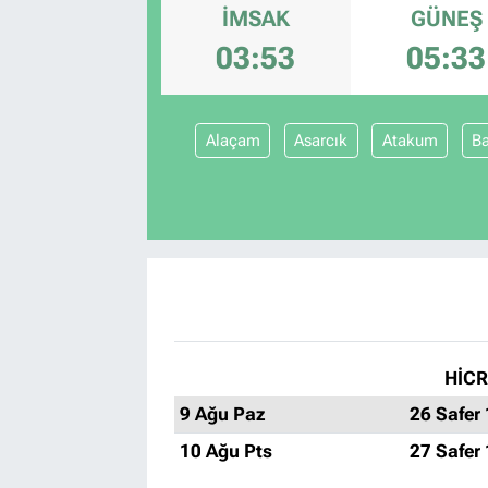
İMSAK
GÜNEŞ
03:53
05:33
Alaçam
Asarcık
Atakum
Ba
HİCR
9 Ağu Paz
26 Safer
10 Ağu Pts
27 Safer