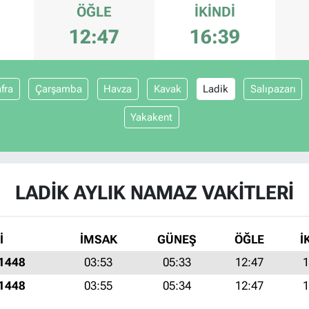
ÖĞLE
İKINDI
12:47
16:39
fra
Çarşamba
Havza
Kavak
Ladik
Salıpazarı
Yakakent
LADIK AYLIK NAMAZ VAKITLERI
İ
İMSAK
GÜNEŞ
ÖĞLE
İ
 1448
03:53
05:33
12:47
1
 1448
03:55
05:34
12:47
1