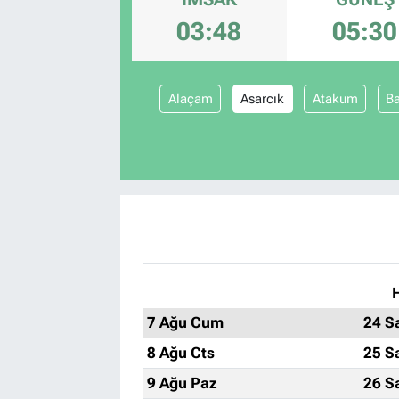
03:48
05:30
Alaçam
Asarcık
Atakum
Ba
7 Ağu Cum
24 S
8 Ağu Cts
25 S
9 Ağu Paz
26 S