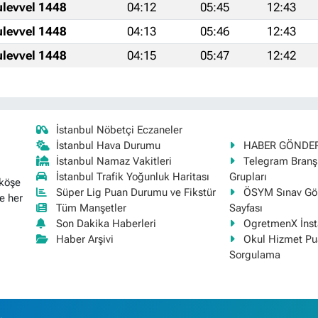
ulevvel 1448
04:12
05:45
12:43
ulevvel 1448
04:13
05:46
12:43
ulevvel 1448
04:15
05:47
12:42
İstanbul Nöbetçi Eczaneler
İstanbul Hava Durumu
HABER GÖNDE
İstanbul Namaz Vakitleri
Telegram Bran
İstanbul Trafik Yoğunluk Haritası
Grupları
 köşe
Süper Lig Puan Durumu ve Fikstür
ÖSYM Sınav Gör
e her
Tüm Manşetler
Sayfası
Son Dakika Haberleri
OgretmenX İns
Haber Arşivi
Okul Hizmet Pu
Sorgulama