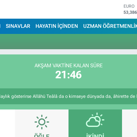
EURO
53,38
STERL
61,60
N
SINAVLAR
HAYATIN İÇİNDEN
UZMAN ÖĞRETMENLİ
G.ALT
6862,
BİST1
14.598
BITCO
79.591
AKŞAM VAKTİNE KALAN SÜRE
DOLA
21:46
45,43
laylık gösterirse Allâhü Teâlâ da o kimseye dünyada da, âhirette de k
ÖĞLE
İKINDI