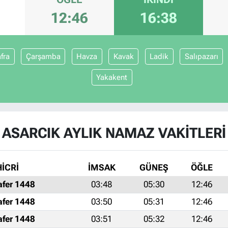
12:46
16:38
fra
Çarşamba
Havza
Kavak
Ladik
Salıpazarı
Yakakent
ASARCIK AYLIK NAMAZ VAKITLERI
HİCRİ
İMSAK
GÜNEŞ
ÖĞLE
afer 1448
03:48
05:30
12:46
afer 1448
03:50
05:31
12:46
afer 1448
03:51
05:32
12:46