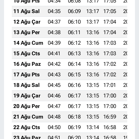
10 Ağu Pts
04:34
06:08
13:17
17:05
20:15
11 Ağu Sal
04:35
06:09
13:17
17:05
20:14
12 Ağu Çar
04:37
06:10
13:17
17:04
20:13
13 Ağu Per
04:38
06:11
13:16
17:04
20:12
14 Ağu Cum
04:39
06:12
13:16
17:03
20:10
15 Ağu Cts
04:41
06:13
13:16
17:03
20:09
16 Ağu Paz
04:42
06:14
13:16
17:02
20:08
17 Ağu Pts
04:43
06:15
13:16
17:02
20:06
18 Ağu Sal
04:45
06:16
13:15
17:01
20:05
19 Ağu Çar
04:46
06:17
13:15
17:00
20:04
20 Ağu Per
04:47
06:17
13:15
17:00
20:02
21 Ağu Cum
04:48
06:18
13:15
16:59
20:01
22 Ağu Cts
04:50
06:19
13:14
16:58
20:00
23 Ağu Paz
04:51
06:20
13:14
16:58
19:58