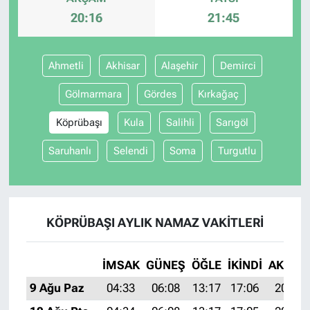
20:16
21:45
Ahmetli
Akhisar
Alaşehir
Demirci
Gölmarmara
Gördes
Kırkağaç
Köprübaşı
Kula
Salihli
Sarıgöl
Saruhanlı
Selendi
Soma
Turgutlu
KÖPRÜBAŞI AYLIK NAMAZ VAKITLERI
İMSAK
GÜNEŞ
ÖĞLE
İKINDI
AKŞAM
9 Ağu Paz
04:33
06:08
13:17
17:06
20:16