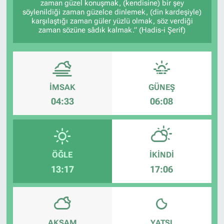
zaman güzel konuşmak, (kendisine) bir şey
söylenildiği zaman güzelce dinlemek, (din kardeşiyle)
karşılaştığı zaman güler yüzlü olmak, söz verdiği
zaman sözüne sâdık kalmak.” (Hadis-i Şerif)
İMSAK
GÜNEŞ
04:33
06:08
ÖĞLE
İKINDI
13:17
17:06
AKŞAM
YATSI