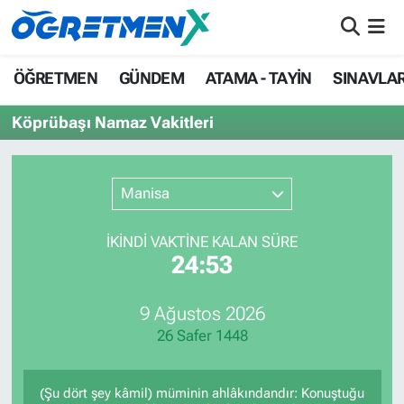
ÖĞRETMEN
İstanbul Nöbetçi Eczaneler
ÖĞRETMEN
GÜNDEM
ATAMA - TAYİN
SINAVLA
GÜNDEM
İstanbul Hava Durumu
Köprübaşı Namaz Vakitleri
ATAMA - TAYİN
İstanbul Namaz Vakitleri
Manisa
SINAVLAR
İstanbul Trafik Yoğunluk Haritası
İKINDI VAKTİNE KALAN SÜRE
HAYATIN İÇİNDEN
Süper Lig Puan Durumu ve Fikstür
24:53
UZMAN ÖĞRETMENLİK
Tüm Manşetler
9 Ağustos 2026
26 Safer 1448
EKONOMİ
Son Dakika Haberleri
Haber Arşivi
(Şu dört şey kâmil) müminin ahlâkındandır: Konuştuğu