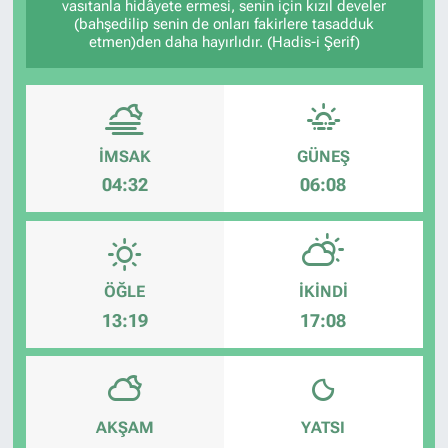
vasıtanla hidâyete ermesi, senin için kızıl develer
(bahşedilip senin de onları fakirlere tasadduk
etmen)den daha hayırlıdır. (Hadis-i Şerif)
İMSAK
GÜNEŞ
04:32
06:08
ÖĞLE
İKINDI
13:19
17:08
AKŞAM
YATSI