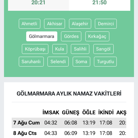
20:21
21:50
Ahmetli
Akhisar
Alaşehir
Demirci
Gölmarmara
Gördes
Kırkağaç
Köprübaşı
Kula
Salihli
Sarıgöl
Saruhanlı
Selendi
Soma
Turgutlu
GÖLMARMARA AYLIK NAMAZ VAKITLERI
İMSAK
GÜNEŞ
ÖĞLE
İKINDI
AKŞAM
7 Ağu Cum
04:32
06:08
13:19
17:08
20:21
8 Ağu Cts
04:33
06:09
13:19
17:08
20:20