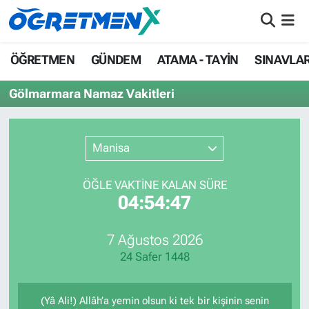
ÖĞRETMEN
İstanbul Nöbetçi Eczaneler
ÖĞRETMEN
GÜNDEM
ATAMA - TAYİN
SINAVLA
GÜNDEM
İstanbul Hava Durumu
Gölmarmara Namaz Vakitleri
ATAMA - TAYİN
İstanbul Namaz Vakitleri
Manisa
SINAVLAR
İstanbul Trafik Yoğunluk Haritası
ÖĞLE VAKTİNE KALAN SÜRE
HAYATIN İÇİNDEN
Süper Lig Puan Durumu ve Fikstür
04:54:47
UZMAN ÖĞRETMENLİK
Tüm Manşetler
7 Ağustos 2026
24 Safer 1448
EKONOMİ
Son Dakika Haberleri
Haber Arşivi
(Yâ Ali!) Allâh’a yemin olsun ki tek bir kişinin senin