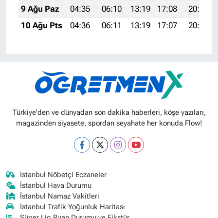
9 Ağu Paz
04:35
06:10
13:19
17:08
20:18
10 Ağu Pts
04:36
06:11
13:19
17:07
20:17
Türkiye'den ve dünyadan son dakika haberleri, köşe yazıları,
magazinden siyasete, spordan seyahate her konuda Flow!
İstanbul Nöbetçi Eczaneler
İstanbul Hava Durumu
İstanbul Namaz Vakitleri
İstanbul Trafik Yoğunluk Haritası
Süper Lig Puan Durumu ve Fikstür