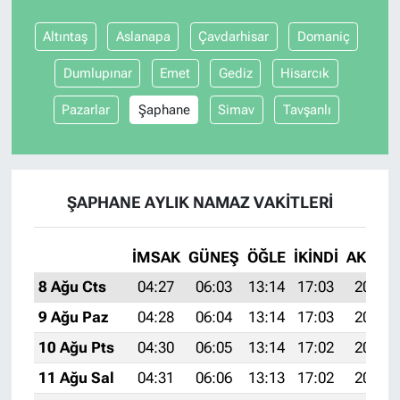
Altıntaş
Aslanapa
Çavdarhisar
Domaniç
Dumlupınar
Emet
Gediz
Hisarcık
Pazarlar
Şaphane
Simav
Tavşanlı
ŞAPHANE AYLIK NAMAZ VAKITLERI
İMSAK
GÜNEŞ
ÖĞLE
İKINDI
AKŞAM
8 Ağu Cts
04:27
06:03
13:14
17:03
20:15
9 Ağu Paz
04:28
06:04
13:14
17:03
20:14
10 Ağu Pts
04:30
06:05
13:14
17:02
20:13
11 Ağu Sal
04:31
06:06
13:13
17:02
20:11