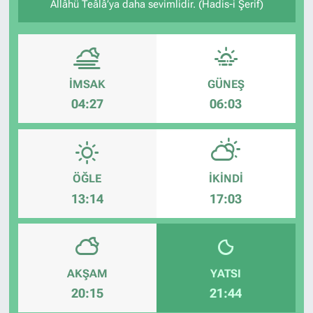
Allâhü Teâlâ’ya daha sevimlidir. (Hadis-i Şerif)
İMSAK
GÜNEŞ
04:27
06:03
ÖĞLE
İKINDI
13:14
17:03
AKŞAM
YATSI
20:15
21:44