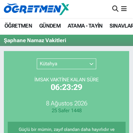
ÖĞRETMEN
İstanbul Nöbetçi Eczaneler
ÖĞRETMEN
GÜNDEM
ATAMA - TAYİN
SINAVLA
GÜNDEM
İstanbul Hava Durumu
Şaphane Namaz Vakitleri
ATAMA - TAYİN
İstanbul Namaz Vakitleri
Kütahya
SINAVLAR
İstanbul Trafik Yoğunluk Haritası
İMSAK VAKTİNE KALAN SÜRE
HAYATIN İÇİNDEN
Süper Lig Puan Durumu ve Fikstür
06:23:29
UZMAN ÖĞRETMENLİK
Tüm Manşetler
8 Ağustos 2026
25 Safer 1448
EKONOMİ
Son Dakika Haberleri
Haber Arşivi
Güçlü bir mümin, zayıf olandan daha hayırlıdır ve