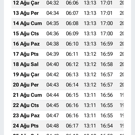
12 Ağu Çar
04:32
06:06
13:13
17:01
20:10
13 Ağu Per
04:34
06:07
13:13
17:01
20:09
14 Ağu Cum
04:35
06:08
13:13
17:00
20:08
15 Ağu Cts
04:36
06:09
13:13
17:00
20:06
16 Ağu Paz
04:38
06:10
13:13
16:59
20:05
17 Ağu Pts
04:39
06:11
13:12
16:59
20:04
18 Ağu Sal
04:40
06:12
13:12
16:58
20:02
19 Ağu Çar
04:42
06:13
13:12
16:57
20:01
20 Ağu Per
04:43
06:14
13:12
16:57
20:00
21 Ağu Cum
04:44
06:15
13:11
16:56
19:58
22 Ağu Cts
04:45
06:16
13:11
16:55
19:57
23 Ağu Paz
04:47
06:16
13:11
16:55
19:55
24 Ağu Pts
04:48
06:17
13:11
16:54
19:54