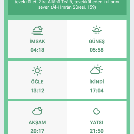
tevekkül et. Zira Allâhü Teâlâ, tevekkül eden kullarını
sever. (Âl-i İmrân Sûresi, 159)
İMSAK
GÜNEŞ
04:18
05:58
ÖĞLE
İKINDI
13:12
17:04
AKŞAM
YATSI
20:17
21:50