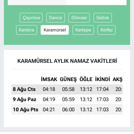
Çayırova
Darıca
Dilovası
Gebze
Kandıra
Karamürsel
Kartepe
Körfez
KARAMÜRSEL AYLIK NAMAZ VAKITLERI
İMSAK
GÜNEŞ
ÖĞLE
İKINDI
AKŞAM
8 Ağu Cts
04:18
05:58
13:12
17:04
20:17
9 Ağu Paz
04:19
05:59
13:12
17:03
20:16
10 Ağu Pts
04:21
06:00
13:12
17:03
20:14