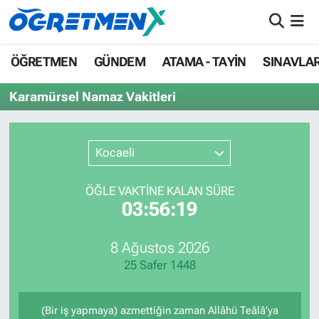
ÖĞRETMEN
İstanbul Nöbetçi Eczaneler
ÖĞRETMEN
GÜNDEM
ATAMA - TAYİN
SINAVLA
GÜNDEM
İstanbul Hava Durumu
Karamürsel Namaz Vakitleri
ATAMA - TAYİN
İstanbul Namaz Vakitleri
Kocaeli
SINAVLAR
İstanbul Trafik Yoğunluk Haritası
ÖĞLE VAKTİNE KALAN SÜRE
HAYATIN İÇİNDEN
Süper Lig Puan Durumu ve Fikstür
03:56:19
UZMAN ÖĞRETMENLİK
Tüm Manşetler
8 Ağustos 2026
25 Safer 1448
EKONOMİ
Son Dakika Haberleri
Haber Arşivi
(Bir iş yapmaya) azmettiğin zaman Allâhü Teâlâ’ya