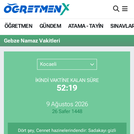
ÖĞRETMEN
İstanbul Nöbetçi Eczaneler
ÖĞRETMEN
GÜNDEM
ATAMA - TAYİN
SINAVLA
GÜNDEM
İstanbul Hava Durumu
Gebze Namaz Vakitleri
ATAMA - TAYİN
İstanbul Namaz Vakitleri
Kocaeli
SINAVLAR
İstanbul Trafik Yoğunluk Haritası
İKINDI VAKTİNE KALAN SÜRE
HAYATIN İÇİNDEN
Süper Lig Puan Durumu ve Fikstür
52:19
UZMAN ÖĞRETMENLİK
Tüm Manşetler
9 Ağustos 2026
26 Safer 1448
EKONOMİ
Son Dakika Haberleri
Haber Arşivi
Dört şey, Cennet hazinelerindendir: Sadakayı gizli