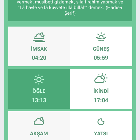
vermek, musibeti gizlemek, sıla-i rahim yapmak ve
"Lâ havle ve lâ kuvvete illâ billâh" demek. (Hadis-i
Şerif)
İMSAK
GÜNEŞ
04:20
05:59
ÖĞLE
İKINDI
13:13
17:04
AKŞAM
YATSI