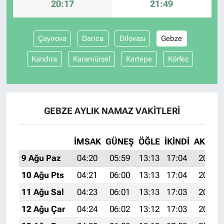
20:17
21:49
Çayırova
Darıca
Dilovası
Gebze
Kandıra
Karamürsel
Kartepe
Körfez
GEBZE AYLIK NAMAZ VAKITLERI
İMSAK
GÜNEŞ
ÖĞLE
İKINDI
AKŞAM
9 Ağu Paz
04:20
05:59
13:13
17:04
20:17
10 Ağu Pts
04:21
06:00
13:13
17:04
20:15
11 Ağu Sal
04:23
06:01
13:13
17:03
20:14
12 Ağu Çar
04:24
06:02
13:12
17:03
20:13