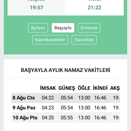
19:57
21:22
Ayrancı
Başyayla
Ermenek
Kazımkarabekir
Sarıveliler
BAŞYAYLA AYLIK NAMAZ VAKITLERI
İMSAK
GÜNEŞ
ÖĞLE
İKINDI
AKŞAM
8 Ağu Cts
04:22
05:54
13:00
16:46
19:57
9 Ağu Paz
04:23
05:54
13:00
16:46
19:55
10 Ağu Pts
04:25
05:55
13:00
16:46
19:54