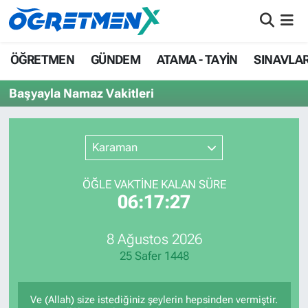
ÖĞRETMEN
İstanbul Nöbetçi Eczaneler
ÖĞRETMEN
GÜNDEM
ATAMA - TAYİN
SINAVLA
GÜNDEM
İstanbul Hava Durumu
Başyayla Namaz Vakitleri
ATAMA - TAYİN
İstanbul Namaz Vakitleri
Karaman
SINAVLAR
İstanbul Trafik Yoğunluk Haritası
ÖĞLE VAKTİNE KALAN SÜRE
HAYATIN İÇİNDEN
Süper Lig Puan Durumu ve Fikstür
06:17:27
UZMAN ÖĞRETMENLİK
Tüm Manşetler
8 Ağustos 2026
25 Safer 1448
EKONOMİ
Son Dakika Haberleri
Haber Arşivi
Ve (Allah) size istediğiniz şeylerin hepsinden vermiştir.