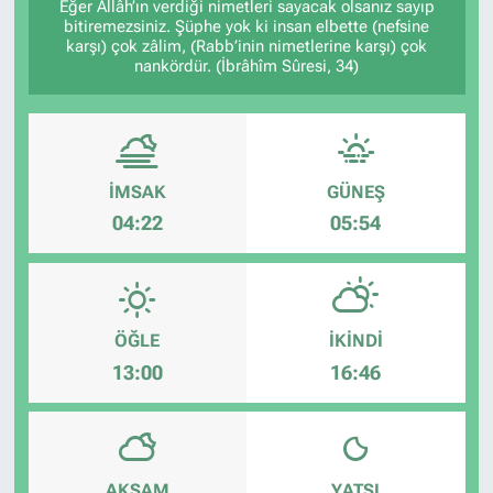
Eğer Allâh’ın verdiği nimetleri sayacak olsanız sayıp
bitiremezsiniz. Şüphe yok ki insan elbette (nefsine
karşı) çok zâlim, (Rabb’inin nimetlerine karşı) çok
nankördür. (İbrâhîm Sûresi, 34)
İMSAK
GÜNEŞ
04:22
05:54
ÖĞLE
İKINDI
13:00
16:46
AKŞAM
YATSI