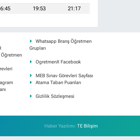
6:45
19:53
21:17
Whatsapp Branş Öğretmen
R
Grupları
ş Öğretmen
OgretmenX Facebook
evleri
MEB Sınav Görevleri Sayfası
tagram
Atama Taban Puanları
anı
Gizlilik Sözleşmesi
Haber Yazılımı:
TE Bilişim