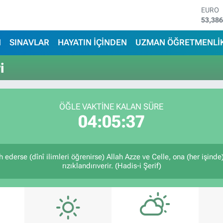
EURO
53,38
STERL
61,60
N
SINAVLAR
HAYATIN İÇİNDEN
UZMAN ÖĞRETMENLİ
G.ALT
6862,
i
BİST1
14.598
BITCO
79.591
ÖĞLE VAKTİNE KALAN SÜRE
DOLA
04:05:37
45,43
 ederse (dînî ilimleri öğrenirse) Allah Azze ve Celle, ona (her işind
rızıklandırıverir. (Hadis-i Şerif)