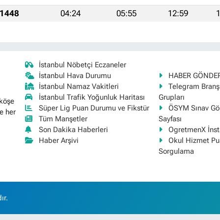
 1448
04:24
05:55
12:59
1
İstanbul Nöbetçi Eczaneler
İstanbul Hava Durumu
HABER GÖNDE
İstanbul Namaz Vakitleri
Telegram Bran
İstanbul Trafik Yoğunluk Haritası
Grupları
 köşe
Süper Lig Puan Durumu ve Fikstür
ÖSYM Sınav Gör
e her
Tüm Manşetler
Sayfası
Son Dakika Haberleri
OgretmenX İns
Haber Arşivi
Okul Hizmet Pu
Sorgulama
ır.