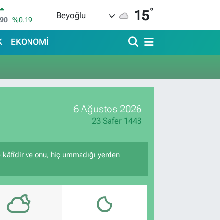
°
15
Beyoğlu
690
%0.19
İN
380
%0.18
K
EKONOMİ
IN
09000
%0.19
00
,00
%0
IN
,74
%-1.82
6 Ağustos 2026
R
620
%0.02
23 Safer 1448
e) kâfîdir ve onu, hiç ummadığı yerden