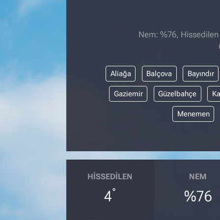
Nem: %76, Hissedilen S
Aliağa
Balçova
Bayındır
Gaziemir
Güzelbahçe
Ka
Menemen
HISSEDILEN
NEM
°
4
%76