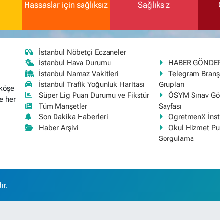
Hassaslar için sağlıksız
Sağlıksız
İstanbul Nöbetçi Eczaneler
İstanbul Hava Durumu
HABER GÖNDE
İstanbul Namaz Vakitleri
Telegram Bran
İstanbul Trafik Yoğunluk Haritası
Grupları
 köşe
Süper Lig Puan Durumu ve Fikstür
ÖSYM Sınav Gör
e her
Tüm Manşetler
Sayfası
Son Dakika Haberleri
OgretmenX İns
Haber Arşivi
Okul Hizmet Pu
Sorgulama
ır.