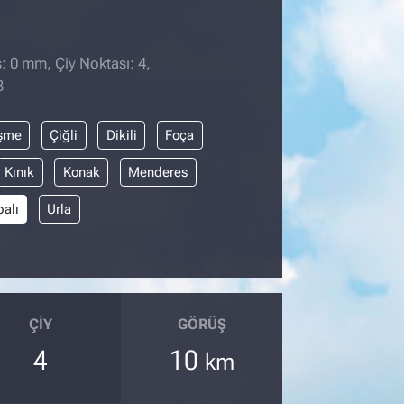
: 0 mm, Çiy Noktası: 4,
3
şme
Çiğli
Dikili
Foça
Kınık
Konak
Menderes
balı
Urla
ÇIY
GÖRÜŞ
4
10
km