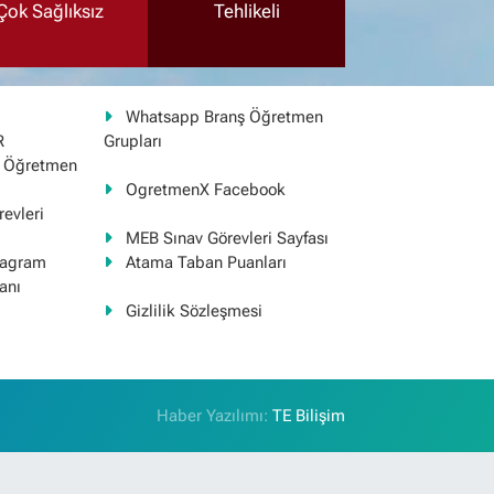
Çok Sağlıksız
Tehlikeli
Whatsapp Branş Öğretmen
R
Grupları
ş Öğretmen
OgretmenX Facebook
evleri
MEB Sınav Görevleri Sayfası
tagram
Atama Taban Puanları
anı
Gizlilik Sözleşmesi
Haber Yazılımı:
TE Bilişim