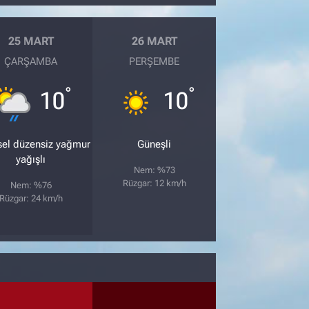
25 MART
26 MART
ÇARŞAMBA
PERŞEMBE
°
°
10
10
sel düzensiz yağmur
Güneşli
yağışlı
Nem: %73
Rüzgar: 12 km/h
Nem: %76
Rüzgar: 24 km/h