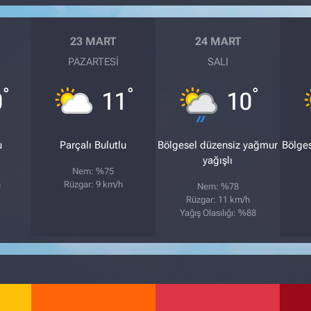
23 MART
24 MART
PAZARTESI
SALI
°
°
°
0
11
10
u
Parçalı Bulutlu
Bölgesel düzensiz yağmur
Bölge
yağışlı
Nem: %75
h
Rüzgar: 9 km/h
Nem: %78
Rüzgar: 11 km/h
Yağış Olasılığı: %88