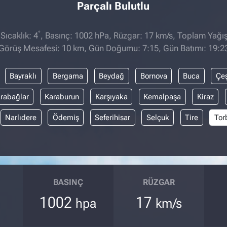
Parçalı Bulutlu
°
ıcaklık: 4
, Basınç: 1002 hPa, Rüzgar: 17 km/s, Toplam Yağış
Görüş Mesafesi: 10 km, Gün Doğumu: 7:15, Gün Batımı: 19:2
Bayraklı
Bergama
Beydağ
Bornova
Buca
Çe
rabağlar
Karaburun
Karşıyaka
Kemalpaşa
Kiraz
Narlıdere
Ödemiş
Seferihisar
Selçuk
Tire
Tor
BASINÇ
RÜZGAR
1002
17
hpa
km/s