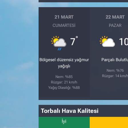
21 MART
22 MART
CUMARTESI
PAZAR
°
7
1
Bölgesel düzensiz yağmur
Parçalı Bulutl
yağışlı
Nem: %76
Rüzgar: 14 km/
Nem: %85
Rüzgar: 21 km/h
Yağış Olasılığı: %88
Torbalı Hava Kalitesi
İyi