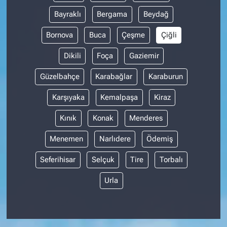
Bayraklı
Bergama
Beydağ
Bornova
Buca
Çeşme
Çiğli
Dikili
Foça
Gaziemir
Güzelbahçe
Karabağlar
Karaburun
Karşıyaka
Kemalpaşa
Kiraz
Kınık
Konak
Menderes
Menemen
Narlıdere
Ödemiş
Seferihisar
Selçuk
Tire
Torbalı
Urla