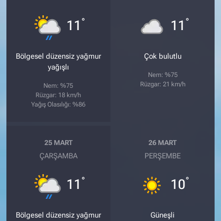
°
°
11
11
Bölgesel düzensiz yağmur
Çok bulutlu
yağışlı
Nem: %75
Rüzgar: 21 km/h
Nem: %75
Rüzgar: 18 km/h
Yağış Olasılığı: %86
25 MART
26 MART
ÇARŞAMBA
PERŞEMBE
°
°
11
10
Bölgesel düzensiz yağmur
Güneşli