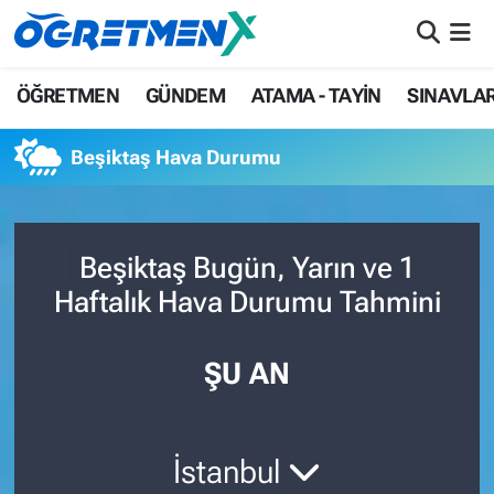
ÖĞRETMEN
İstanbul Nöbetçi Eczaneler
ÖĞRETMEN
GÜNDEM
ATAMA - TAYİN
SINAVLA
GÜNDEM
İstanbul Hava Durumu
Beşiktaş Hava Durumu
ATAMA - TAYİN
İstanbul Namaz Vakitleri
SINAVLAR
İstanbul Trafik Yoğunluk Haritası
Beşiktaş Bugün, Yarın ve 1
Haftalık Hava Durumu Tahmini
HAYATIN İÇİNDEN
Süper Lig Puan Durumu ve Fikstür
UZMAN ÖĞRETMENLİK
Tüm Manşetler
ŞU AN
EKONOMİ
Son Dakika Haberleri
İstanbul
Haber Arşivi