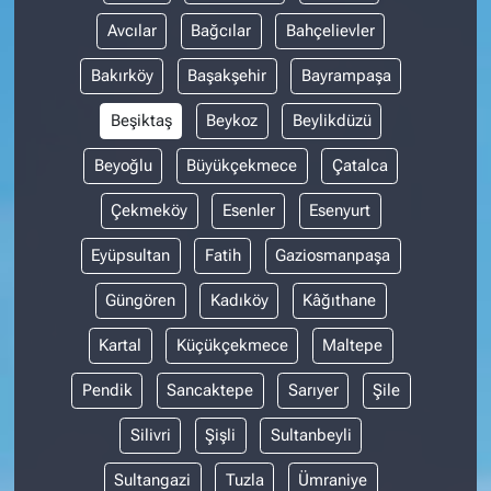
Avcılar
Bağcılar
Bahçelievler
Bakırköy
Başakşehir
Bayrampaşa
Beşiktaş
Beykoz
Beylikdüzü
Beyoğlu
Büyükçekmece
Çatalca
Çekmeköy
Esenler
Esenyurt
Eyüpsultan
Fatih
Gaziosmanpaşa
Güngören
Kadıköy
Kâğıthane
Kartal
Küçükçekmece
Maltepe
Pendik
Sancaktepe
Sarıyer
Şile
Silivri
Şişli
Sultanbeyli
Sultangazi
Tuzla
Ümraniye