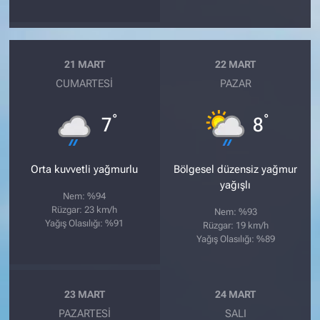
21 MART
22 MART
CUMARTESI
PAZAR
°
°
7
8
Orta kuvvetli yağmurlu
Bölgesel düzensiz yağmur
yağışlı
Nem: %94
Rüzgar: 23 km/h
Nem: %93
Yağış Olasılığı: %91
Rüzgar: 19 km/h
Yağış Olasılığı: %89
23 MART
24 MART
PAZARTESI
SALI