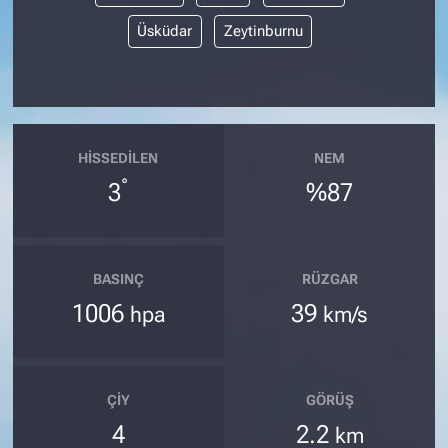
Üsküdar
Zeytinburnu
HISSEDILEN
NEM
°
3
%87
BASINÇ
RÜZGAR
1006
39
hpa
km/s
ÇIY
GÖRÜŞ
4
2.2
km