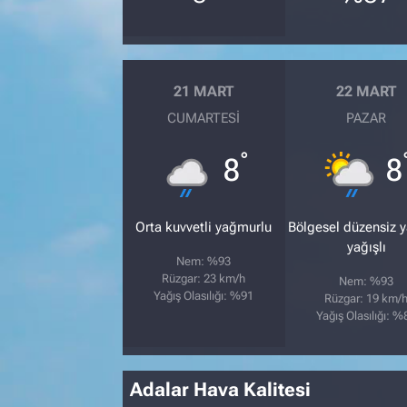
21 MART
22 MART
CUMARTESI
PAZAR
°
8
8
Orta kuvvetli yağmurlu
Bölgesel düzensiz 
yağışlı
Nem: %93
Rüzgar: 23 km/h
Nem: %93
Yağış Olasılığı: %91
Rüzgar: 19 km/
Yağış Olasılığı: %
Adalar Hava Kalitesi