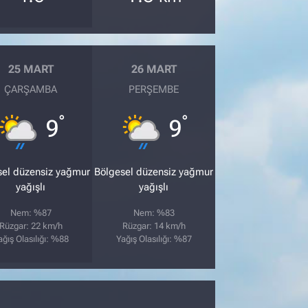
25 MART
26 MART
ÇARŞAMBA
PERŞEMBE
°
°
9
9
sel düzensiz yağmur
Bölgesel düzensiz yağmur
yağışlı
yağışlı
Nem: %87
Nem: %83
Rüzgar: 22 km/h
Rüzgar: 14 km/h
ağış Olasılığı: %88
Yağış Olasılığı: %87