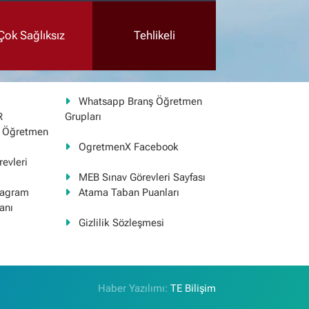
Çok Sağlıksız
Tehlikeli
Whatsapp Branş Öğretmen
R
Grupları
ş Öğretmen
OgretmenX Facebook
evleri
MEB Sınav Görevleri Sayfası
tagram
Atama Taban Puanları
anı
Gizlilik Sözleşmesi
Haber Yazılımı:
TE Bilişim