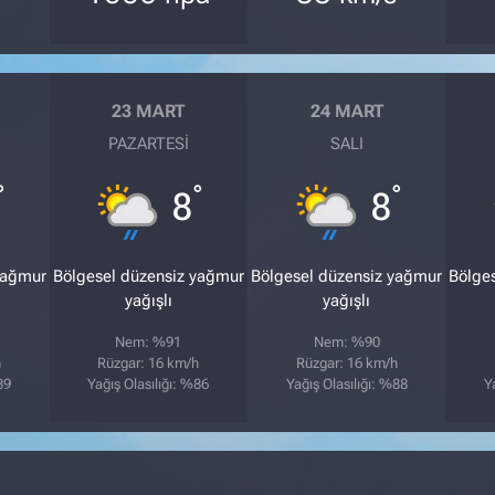
23 MART
24 MART
PAZARTESI
SALI
°
°
°
8
8
yağmur
Bölgesel düzensiz yağmur
Bölgesel düzensiz yağmur
Bölge
yağışlı
yağışlı
Nem: %91
Nem: %90
h
Rüzgar: 16 km/h
Rüzgar: 16 km/h
89
Yağış Olasılığı: %86
Yağış Olasılığı: %88
Y