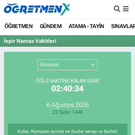
ÖĞRETMEN
İstanbul Nöbetçi Eczaneler
ÖĞRETMEN
GÜNDEM
ATAMA - TAYİN
SINAVLA
GÜNDEM
İstanbul Hava Durumu
İspir Namaz Vakitleri
ATAMA - TAYİN
İstanbul Namaz Vakitleri
Erzurum
SINAVLAR
İstanbul Trafik Yoğunluk Haritası
ÖĞLE VAKTİNE KALAN SÜRE
HAYATIN İÇİNDEN
Süper Lig Puan Durumu ve Fikstür
02:40:34
UZMAN ÖĞRETMENLİK
Tüm Manşetler
6 Ağustos 2026
23 Safer 1448
EKONOMİ
Son Dakika Haberleri
Haber Arşivi
Kullar, Ramazan ayında ne (kadar sevap ve fazilet)