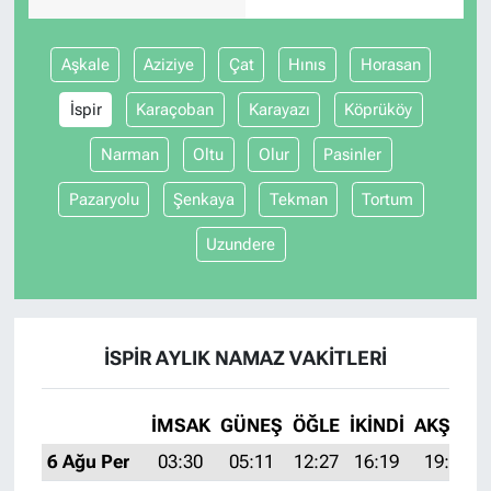
Aşkale
Aziziye
Çat
Hınıs
Horasan
İspir
Karaçoban
Karayazı
Köprüköy
Narman
Oltu
Olur
Pasinler
Pazaryolu
Şenkaya
Tekman
Tortum
Uzundere
İSPIR AYLIK NAMAZ VAKITLERI
İMSAK
GÜNEŞ
ÖĞLE
İKINDI
AKŞAM
6 Ağu Per
03:30
05:11
12:27
16:19
19:33