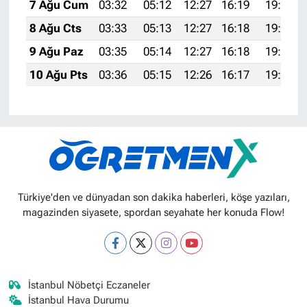
7 Ağu Cum
03:32
05:12
12:27
16:19
19:32
8 Ağu Cts
03:33
05:13
12:27
16:18
19:31
9 Ağu Paz
03:35
05:14
12:27
16:18
19:30
10 Ağu Pts
03:36
05:15
12:26
16:17
19:28
Türkiye'den ve dünyadan son dakika haberleri, köşe yazıları,
magazinden siyasete, spordan seyahate her konuda Flow!
İstanbul Nöbetçi Eczaneler
İstanbul Hava Durumu