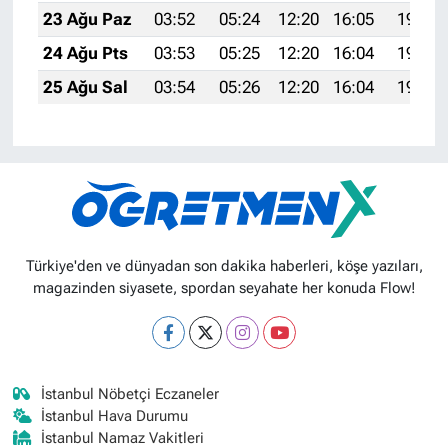
23 Ağu Paz
03:52
05:24
12:20
16:05
19:07
24 Ağu Pts
03:53
05:25
12:20
16:04
19:05
25 Ağu Sal
03:54
05:26
12:20
16:04
19:04
Türkiye'den ve dünyadan son dakika haberleri, köşe yazıları,
magazinden siyasete, spordan seyahate her konuda Flow!
İstanbul Nöbetçi Eczaneler
İstanbul Hava Durumu
İstanbul Namaz Vakitleri