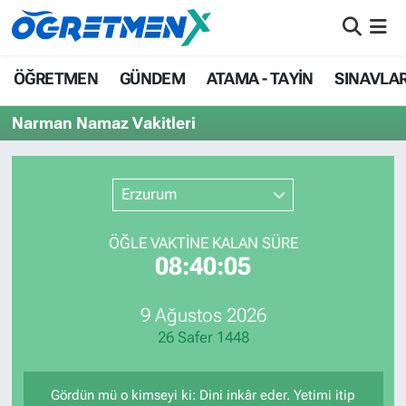
ÖĞRETMEN
İstanbul Nöbetçi Eczaneler
ÖĞRETMEN
GÜNDEM
ATAMA - TAYİN
SINAVLA
GÜNDEM
İstanbul Hava Durumu
Narman Namaz Vakitleri
ATAMA - TAYİN
İstanbul Namaz Vakitleri
Erzurum
SINAVLAR
İstanbul Trafik Yoğunluk Haritası
ÖĞLE VAKTİNE KALAN SÜRE
HAYATIN İÇİNDEN
Süper Lig Puan Durumu ve Fikstür
08:40:05
UZMAN ÖĞRETMENLİK
Tüm Manşetler
9 Ağustos 2026
26 Safer 1448
EKONOMİ
Son Dakika Haberleri
Haber Arşivi
Gördün mü o kimseyi ki: Dini inkâr eder. Yetimi itip