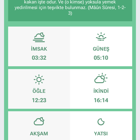
kakan işte odur. Ve (o kimse) yoksula yemek
yedirilmesi için teşvikte bulunmaz. (Mâûn Sûresi, 1-2-
3)
İMSAK
GÜNEŞ
03:32
05:10
ÖĞLE
İKINDI
12:23
16:14
AKŞAM
YATSI