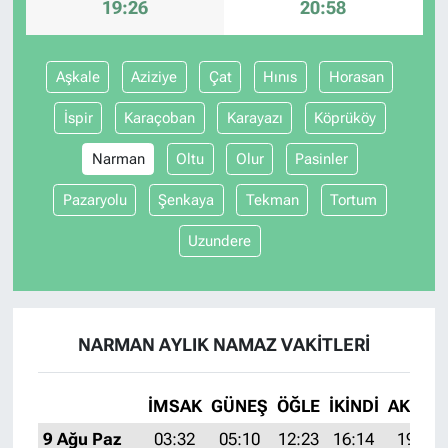
19:26
20:58
Aşkale
Aziziye
Çat
Hınıs
Horasan
İspir
Karaçoban
Karayazı
Köprüköy
Narman
Oltu
Olur
Pasinler
Pazaryolu
Şenkaya
Tekman
Tortum
Uzundere
NARMAN AYLIK NAMAZ VAKITLERI
İMSAK
GÜNEŞ
ÖĞLE
İKINDI
AKŞAM
9 Ağu Paz
03:32
05:10
12:23
16:14
19:26