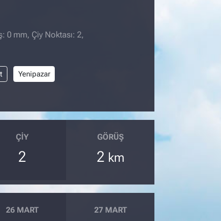
̧: 0 mm, Çiy Noktası: 2,
t
Yenipazar
ÇIY
GÖRÜŞ
2
2
km
26 MART
27 MART