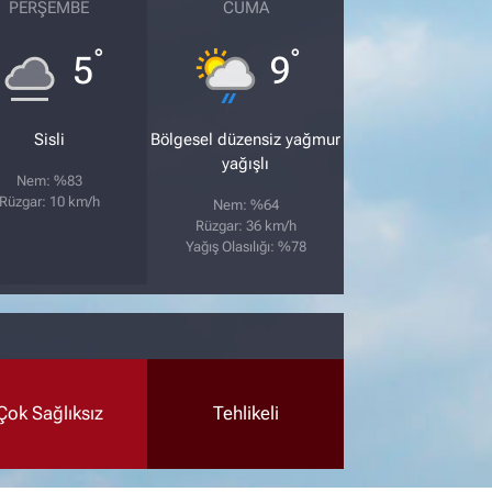
PERŞEMBE
CUMA
°
°
5
9
Sisli
Bölgesel düzensiz yağmur
yağışlı
Nem: %83
Rüzgar: 10 km/h
Nem: %64
Rüzgar: 36 km/h
Yağış Olasılığı: %78
Çok Sağlıksız
Tehlikeli