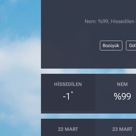
Nem: %99, Hissedilen S
Bozüyük
Göl
HISSEDILEN
NEM
°
-1
%99
22 MART
23 MART