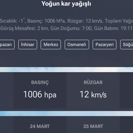
Yoğun kar yağışlı
°
ıcaklık: -1
, Basınç: 1006 hPa, Rüzgar: 12 km/s, Toplam Yağıs
Görüş Mesafesi: 2 km, Gün Doğumu: 7:00, Gün Batımı: 19:11
pazarı
İnhisar
Merkez
Osmaneli
Pazaryeri
Söğü
BASINÇ
RÜZGAR
1006
12
hpa
km/s
24 MART
25 MART