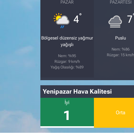
PAZAR
PAZARTESI
°
4
7
Bölgesel düzensiz yağmur
Puslu
yağışlı
Nem: %86
Rüzgar: 15 km/
Nem: %95
Rüzgar: 9 km/h
Yağış Olasılığı: %89
Yenipazar Hava Kalitesi
İyi
1
Orta