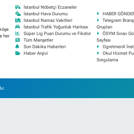
İstanbul Nöbetçi Eczaneler
İstanbul Hava Durumu
HABER GÖNDE
İstanbul Namaz Vakitleri
Telegram Bran
İstanbul Trafik Yoğunluk Haritası
Grupları
 köşe
Süper Lig Puan Durumu ve Fikstür
ÖSYM Sınav Gör
e her
Tüm Manşetler
Sayfası
Son Dakika Haberleri
OgretmenX İns
Haber Arşivi
Okul Hizmet Pu
Sorgulama
ır.