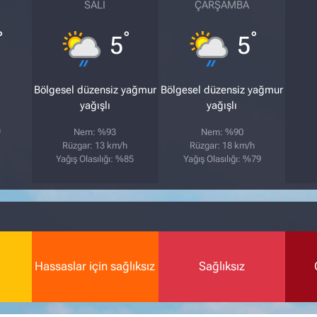
SALI
ÇARŞAMBA
°
°
°
5
5
Bölgesel düzensiz yağmur
Bölgesel düzensiz yağmur
yağışlı
yağışlı
h
Nem: %93
Nem: %90
Rüzgar: 13 km/h
Rüzgar: 18 km/h
Yağış Olasılığı: %85
Yağış Olasılığı: %79
Hassaslar için sağlıksız
Sağlıksız