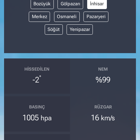
Bozüyük
Gölpazarı
İnhisar
Merkez
Osmaneli
Pazaryeri
Söğüt
Yenipazar
HISSEDILEN
NEM
°
-2
%99
BASINÇ
RÜZGAR
1005
16
hpa
km/s