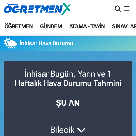
ÖĞRETMEN
İstanbul Nöbetçi Eczaneler
ÖĞRETMEN
GÜNDEM
ATAMA - TAYİN
SINAVLA
GÜNDEM
İstanbul Hava Durumu
İnhisar Hava Durumu
ATAMA - TAYİN
İstanbul Namaz Vakitleri
SINAVLAR
İstanbul Trafik Yoğunluk Haritası
İnhisar Bugün, Yarın ve 1
Haftalık Hava Durumu Tahmini
HAYATIN İÇİNDEN
Süper Lig Puan Durumu ve Fikstür
UZMAN ÖĞRETMENLİK
Tüm Manşetler
ŞU AN
EKONOMİ
Son Dakika Haberleri
Bilecik
Haber Arşivi