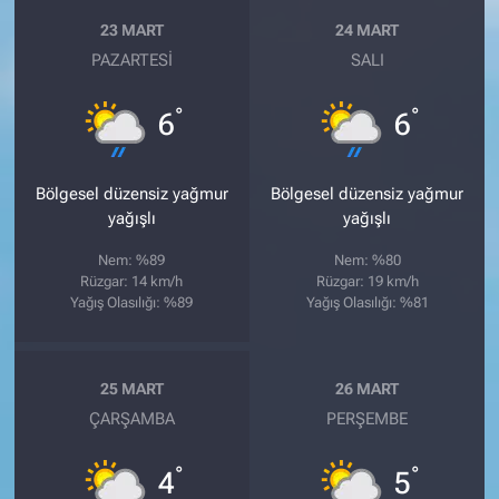
23 MART
24 MART
PAZARTESI
SALI
°
°
6
6
Bölgesel düzensiz yağmur
Bölgesel düzensiz yağmur
yağışlı
yağışlı
Nem: %89
Nem: %80
Rüzgar: 14 km/h
Rüzgar: 19 km/h
Yağış Olasılığı: %89
Yağış Olasılığı: %81
25 MART
26 MART
ÇARŞAMBA
PERŞEMBE
°
°
4
5