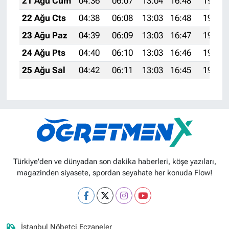
21 Ağu Cum
04:36
06:07
13:04
16:48
19:50
22 Ağu Cts
04:38
06:08
13:03
16:48
19:49
23 Ağu Paz
04:39
06:09
13:03
16:47
19:48
24 Ağu Pts
04:40
06:10
13:03
16:46
19:46
25 Ağu Sal
04:42
06:11
13:03
16:45
19:45
Türkiye'den ve dünyadan son dakika haberleri, köşe yazıları,
magazinden siyasete, spordan seyahate her konuda Flow!
İstanbul Nöbetçi Eczaneler