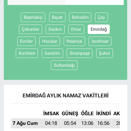
Başmakçı
Bayat
Bolvadin
Çay
Çobanlar
Dazkırı
Dinar
Emirdağ
Evciler
Hocalar
İhsaniye
İscehisar
Kızılören
Sandıklı
Sinanpaşa
Şuhut
Sultandağı
EMIRDAĞ AYLIK NAMAZ VAKITLERI
İMSAK
GÜNEŞ
ÖĞLE
İKINDI
AKŞAM
7 Ağu Cum
04:18
05:54
13:06
16:56
20:08