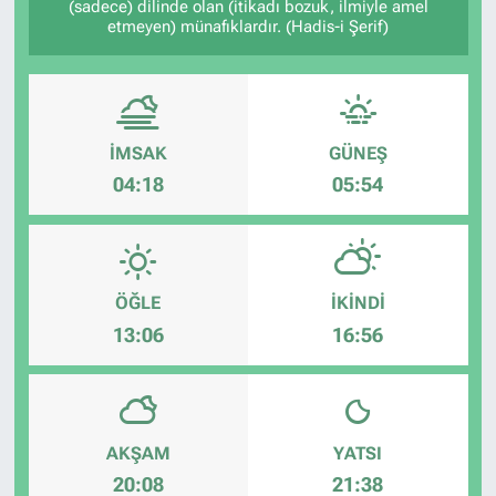
(sadece) dilinde olan (itikadı bozuk, ilmiyle amel
etmeyen) münafıklardır. (Hadis-i Şerif)
İMSAK
GÜNEŞ
04:18
05:54
ÖĞLE
İKINDI
13:06
16:56
AKŞAM
YATSI
20:08
21:38