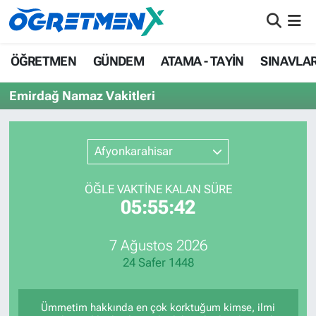
ÖĞRETMEN
İstanbul Nöbetçi Eczaneler
ÖĞRETMEN
GÜNDEM
ATAMA - TAYİN
SINAVLA
GÜNDEM
İstanbul Hava Durumu
Emirdağ Namaz Vakitleri
ATAMA - TAYİN
İstanbul Namaz Vakitleri
Afyonkarahisar
SINAVLAR
İstanbul Trafik Yoğunluk Haritası
ÖĞLE VAKTİNE KALAN SÜRE
HAYATIN İÇİNDEN
Süper Lig Puan Durumu ve Fikstür
05:55:42
UZMAN ÖĞRETMENLİK
Tüm Manşetler
7 Ağustos 2026
24 Safer 1448
EKONOMİ
Son Dakika Haberleri
Haber Arşivi
Ümmetim hakkında en çok korktuğum kimse, ilmi