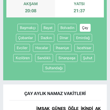
AKŞAM
YATSI
20:08
21:37
Başmakçı
Bayat
Bolvadin
Çay
Çobanlar
Dazkırı
Dinar
Emirdağ
Evciler
Hocalar
İhsaniye
İscehisar
Kızılören
Sandıklı
Sinanpaşa
Şuhut
Sultandağı
ÇAY AYLIK NAMAZ VAKITLERI
İMSAK
GÜNEŞ
ÖĞLE
İKINDI
AKŞAM