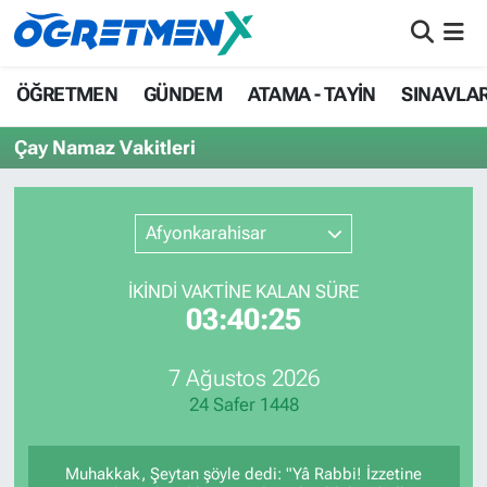
ÖĞRETMEN
İstanbul Nöbetçi Eczaneler
ÖĞRETMEN
GÜNDEM
ATAMA - TAYİN
SINAVLA
GÜNDEM
İstanbul Hava Durumu
Çay Namaz Vakitleri
ATAMA - TAYİN
İstanbul Namaz Vakitleri
Afyonkarahisar
SINAVLAR
İstanbul Trafik Yoğunluk Haritası
İKINDI VAKTİNE KALAN SÜRE
HAYATIN İÇİNDEN
Süper Lig Puan Durumu ve Fikstür
03:40:25
UZMAN ÖĞRETMENLİK
Tüm Manşetler
7 Ağustos 2026
24 Safer 1448
EKONOMİ
Son Dakika Haberleri
Haber Arşivi
Muhakkak, Şeytan şöyle dedi: "Yâ Rabbi! İzzetine