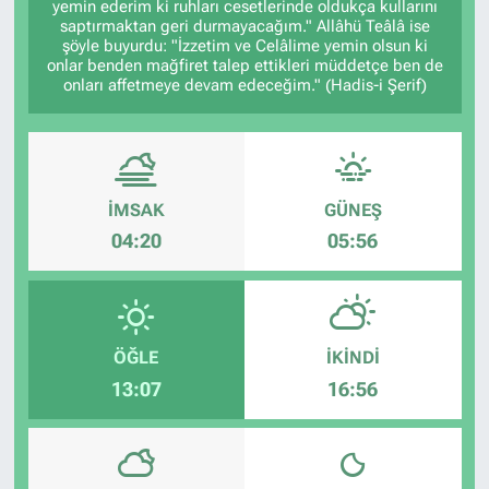
yemin ederim ki ruhları cesetlerinde oldukça kullarını
saptırmaktan geri durmayacağım." Allâhü Teâlâ ise
şöyle buyurdu: "İzzetim ve Celâlime yemin olsun ki
onlar benden mağfiret talep ettikleri müddetçe ben de
onları affetmeye devam edeceğim." (Hadis-i Şerif)
İMSAK
GÜNEŞ
04:20
05:56
ÖĞLE
İKINDI
13:07
16:56