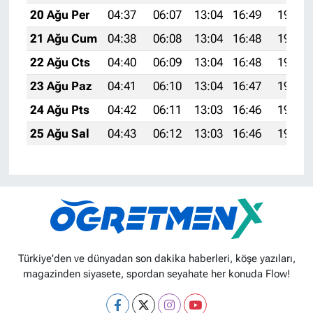
20 Ağu Per
04:37
06:07
13:04
16:49
19:52
21 Ağu Cum
04:38
06:08
13:04
16:48
19:50
22 Ağu Cts
04:40
06:09
13:04
16:48
19:49
23 Ağu Paz
04:41
06:10
13:04
16:47
19:47
24 Ağu Pts
04:42
06:11
13:03
16:46
19:46
25 Ağu Sal
04:43
06:12
13:03
16:46
19:45
Türkiye'den ve dünyadan son dakika haberleri, köşe yazıları,
magazinden siyasete, spordan seyahate her konuda Flow!